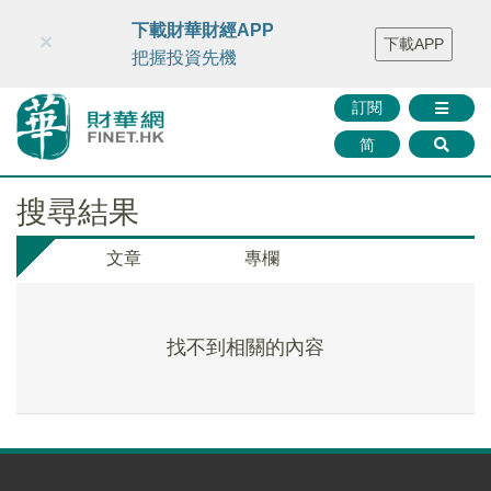
財華智庫網
FINTV
FINMETA
財華證券
媒體矩陣
下載財華財經APP
×
下載APP
智庫沙龍
聯絡我們
把握投資先機
訂閱
简
搜尋結果
文章
專欄
找不到相關的內容