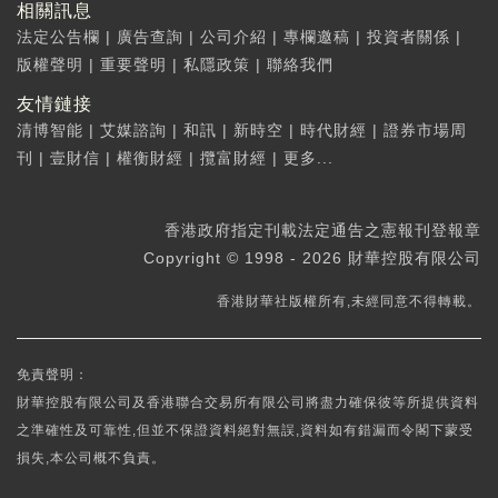
相關訊息
法定公告欄
|
廣告查詢
|
公司介紹
|
專欄邀稿
|
投資者關係
|
版權聲明
|
重要聲明
|
私隱政策
|
聯絡我們
友情鏈接
清博智能
|
艾媒諮詢
|
和訊
|
新時空
|
時代財經
|
證券市場周
刊
|
壹財信
|
權衡財經
|
攬富財經
|
更多...
香港政府指定刊載法定通告之憲報刊登報章
Copyright © 1998 - 2026 財華控股有限公司
香港財華社版權所有,未經同意不得轉載。
免責聲明：
財華控股有限公司及香港聯合交易所有限公司將盡力確保彼等所提供資料
之準確性及可靠性,但並不保證資料絕對無誤,資料如有錯漏而令閣下蒙受
損失,本公司概不負責。