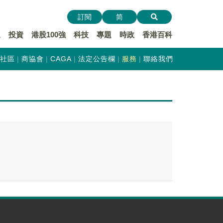
訂閱
简
遞
投資
港股100強
科技
專題
時政
香港百科
社區
商協會
CAGA
法定公告欄
服務
聯絡我們