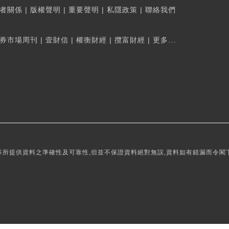
者關係
|
版權聲明
|
重要聲明
|
私隱政策
|
聯絡我們
券市場周刊
|
壹財信
|
權衡財經
|
攬富財經
|
更多...
所提供資料之準確性及可靠性,但並不保證資料絕對無誤,資料如有錯漏而令閣