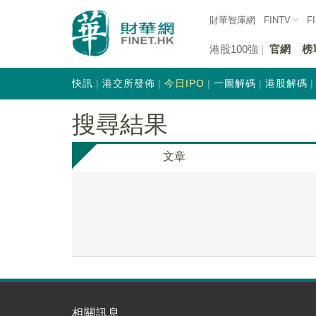
財華智庫網
FINTV
F
港股100強
官網
榜
快訊
港交所發佈
今日IPO
一圖解碼
港股解碼
搜尋結果
文章
相關訊息