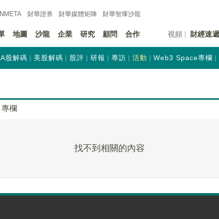
INMETA
財華證券
財華
媒體矩陣
財華
智庫沙龍
單
地圖
沙龍
企業
研究
顧問
合作
視頻
財經速
A股解碼
美股解碼
股評
研報
專訪
活動
Web3 Space專欄
專欄
找不到相關的內容