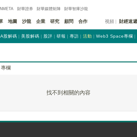
INMETA
財華證券
財華
媒體矩陣
財華
智庫沙龍
單
地圖
沙龍
企業
研究
顧問
合作
視頻
財經速
A股解碼
美股解碼
股評
研報
專訪
活動
Web3 Space專欄
專欄
找不到相關的內容