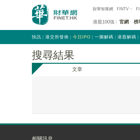
財華智庫網
FINTV
F
港股100強
官網
榜
快訊
港交所發佈
今日IPO
一圖解碼
港股解碼
搜尋結果
文章
相關訊息