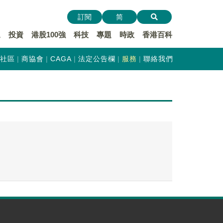
訂閱
简
遞
投資
港股100強
科技
專題
時政
香港百科
社區
商協會
CAGA
法定公告欄
服務
聯絡我們