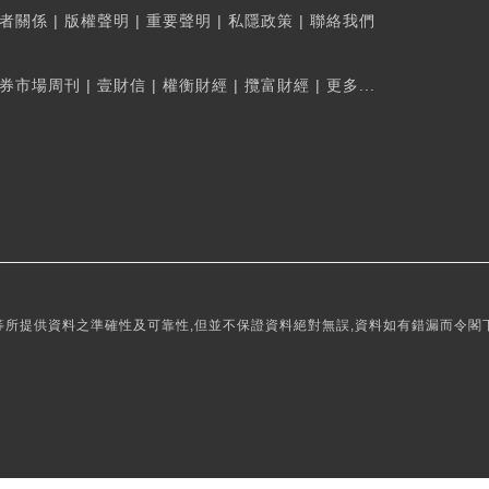
者關係
|
版權聲明
|
重要聲明
|
私隱政策
|
聯絡我們
券市場周刊
|
壹財信
|
權衡財經
|
攬富財經
|
更多...
所提供資料之準確性及可靠性,但並不保證資料絕對無誤,資料如有錯漏而令閣