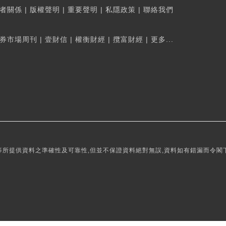
者關係
|
版權聲明
|
重要聲明
|
私隱政策
|
聯絡我們
券市場周刊
|
壹財信
|
權衡財經
|
攬富財經
|
更多...
所提供資料之準確性及可靠性,但並不保證資料絕對無誤,資料如有錯漏而令閣