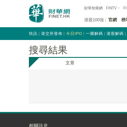
財華智庫網
FINTV
F
港股100強
官網
榜
快訊
港交所發佈
今日IPO
一圖解碼
港股解碼
搜尋結果
文章
相關訊息