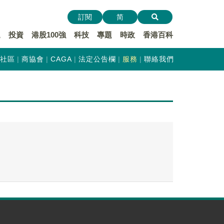
訂閱
简
遞
投資
港股100強
科技
專題
時政
香港百科
社區
商協會
CAGA
法定公告欄
服務
聯絡我們