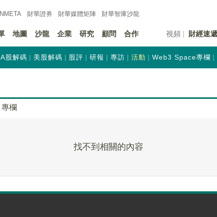
INMETA
財華證券
財華
媒體矩陣
財華
智庫沙龍
單
地圖
沙龍
企業
研究
顧問
合作
視頻
財經速
A股解碼
美股解碼
股評
研報
專訪
活動
Web3 Space專欄
專欄
找不到相關的內容