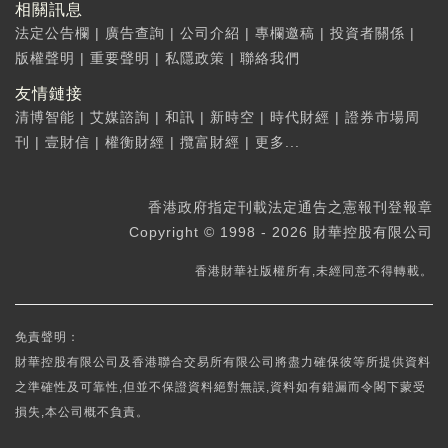
相關訊息
法定公告欄
|
廣告查詢
|
公司介紹
|
專欄邀稿
|
投資者關係
|
版權聲明
|
重要聲明
|
私隱政策
|
聯絡我們
友情鏈接
清博智能
|
艾媒諮詢
|
和訊
|
新時空
|
時代財經
|
證券市場周
刊
|
壹財信
|
權衡財經
|
攬富財經
|
更多...
香港政府指定刊載法定通告之憲報刊登報章
Copyright © 1998 - 2026 財華控股有限公司
香港財華社版權所有,未經同意不得轉載。
免責聲明：
財華控股有限公司及香港聯合交易所有限公司將盡力確保彼等所提供資料
之準確性及可靠性,但並不保證資料絕對無誤,資料如有錯漏而令閣下蒙受
損失,本公司概不負責。