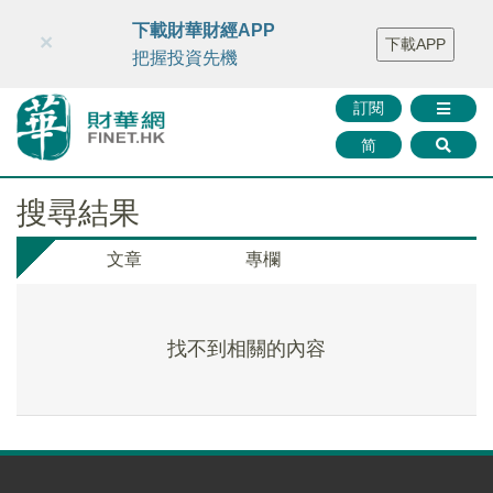
財華智庫網
FINTV
FINMETA
財華證券
媒體矩陣
下載財華財經APP
×
下載APP
智庫沙龍
聯絡我們
把握投資先機
訂閱
简
搜尋結果
文章
專欄
找不到相關的內容