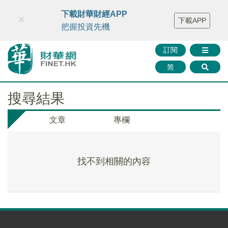
財華智庫網
FINTV
FINMETA
財華證券
媒體矩陣
下載財華財經APP
×
下載APP
智庫沙龍
聯絡我們
把握投資先機
訂閱
简
搜尋結果
文章
專欄
找不到相關的內容