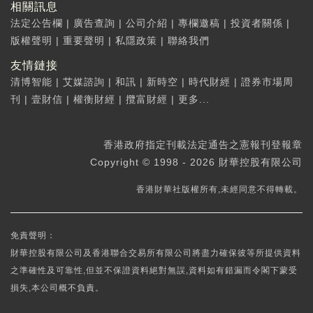
相關訊息
法定公告欄
|
廣告查詢
|
公司介紹
|
專欄邀稿
|
投資者關係
|
版權聲明
|
重要聲明
|
私隱政策
|
聯絡我們
友情鏈接
清博智能
|
艾媒諮詢
|
和訊
|
新時空
|
時代財經
|
證券市場周
刊
|
壹財信
|
權衡財經
|
攬富財經
|
更多...
香港政府指定刊載法定通告之憲報刊登報章
Copyright © 1998 - 2026 財華控股有限公司
香港財華社版權所有,未經同意不得轉載。
免責聲明：
財華控股有限公司及香港聯合交易所有限公司將盡力確保彼等所提供資料
之準確性及可靠性,但並不保證資料絕對無誤,資料如有錯漏而令閣下蒙受
損失,本公司概不負責。