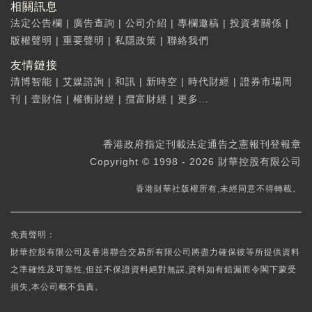
相關訊息
法定公告欄
|
廣告查詢
|
公司介紹
|
專欄邀稿
|
投資者關係
|
版權聲明
|
重要聲明
|
私隱政策
|
聯絡我們
友情鏈接
清博智能
|
艾媒諮詢
|
和訊
|
新時空
|
時代財經
|
證券市場周
刊
|
壹財信
|
權衡財經
|
攬富財經
|
更多...
香港政府指定刊載法定通告之憲報刊登報章
Copyright © 1998 - 2026 財華控股有限公司
香港財華社版權所有,未經同意不得轉載。
免責聲明：
財華控股有限公司及香港聯合交易所有限公司將盡力確保彼等所提供資料
之準確性及可靠性,但並不保證資料絕對無誤,資料如有錯漏而令閣下蒙受
損失,本公司概不負責。