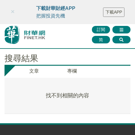
財華智庫網
FINTV
FINMETA
財華證券
媒體矩陣
下載財華財經APP
×
下載APP
智庫沙龍
聯絡我們
把握投資先機
訂閱
简
搜尋結果
文章
專欄
找不到相關的內容