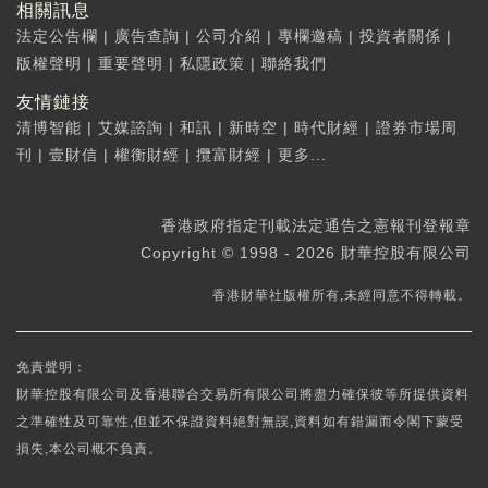
相關訊息
法定公告欄
|
廣告查詢
|
公司介紹
|
專欄邀稿
|
投資者關係
|
版權聲明
|
重要聲明
|
私隱政策
|
聯絡我們
友情鏈接
清博智能
|
艾媒諮詢
|
和訊
|
新時空
|
時代財經
|
證券市場周
刊
|
壹財信
|
權衡財經
|
攬富財經
|
更多...
香港政府指定刊載法定通告之憲報刊登報章
Copyright © 1998 - 2026 財華控股有限公司
香港財華社版權所有,未經同意不得轉載。
免責聲明：
財華控股有限公司及香港聯合交易所有限公司將盡力確保彼等所提供資料
之準確性及可靠性,但並不保證資料絕對無誤,資料如有錯漏而令閣下蒙受
損失,本公司概不負責。