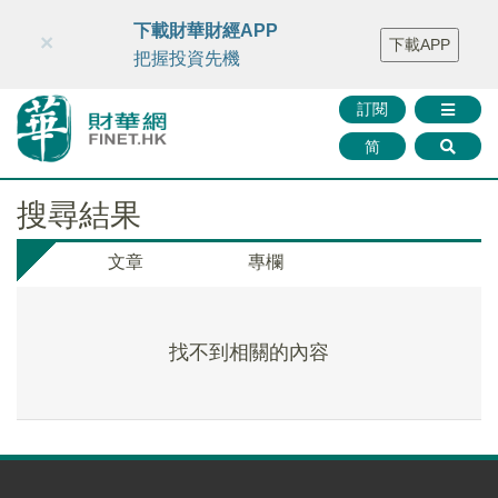
財華智庫網
FINTV
FINMETA
財華證券
媒體矩陣
下載財華財經APP
×
下載APP
智庫沙龍
聯絡我們
把握投資先機
訂閱
简
搜尋結果
文章
專欄
找不到相關的內容