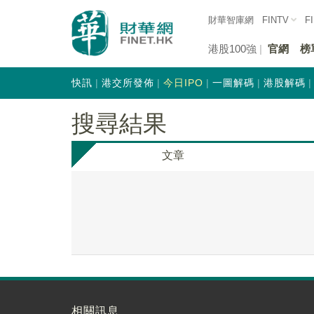
財華智庫網
FINTV
F
港股100強
官網
榜
快訊
港交所發佈
今日IPO
一圖解碼
港股解碼
搜尋結果
文章
相關訊息