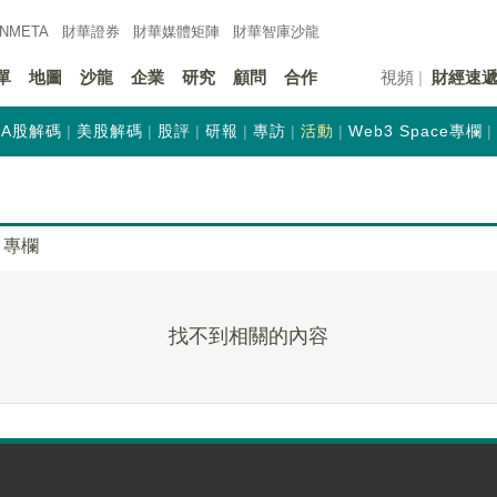
INMETA
財華證券
財華
媒體矩陣
財華
智庫沙龍
單
地圖
沙龍
企業
研究
顧問
合作
視頻
財經速
A股解碼
美股解碼
股評
研報
專訪
活動
Web3 Space專欄
專欄
找不到相關的內容