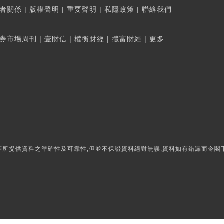
者關係
|
版權聲明
|
重要聲明
|
私隱政策
|
聯絡我們
券市場周刊
|
壹財信
|
權衡財經
|
攬富財經
|
更多...
所提供資料之準確性及可靠性,但並不保證資料絕對無誤,資料如有錯漏而令閣