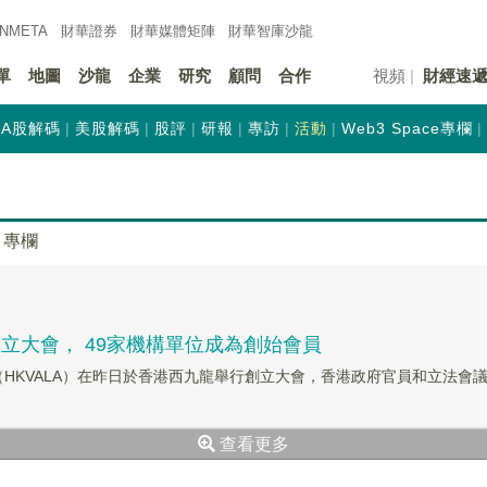
INMETA
財華證券
財華
媒體矩陣
財華
智庫沙龍
單
地圖
沙龍
企業
研究
顧問
合作
視頻
財經速
A股解碼
美股解碼
股評
研報
專訪
活動
Web3 Space專欄
專欄
立大會， 49家機構單位成為創始會員
聯合會（HKVALA）在昨日於香港西九龍舉行創立大會，香港政府官員和立法
查看更多