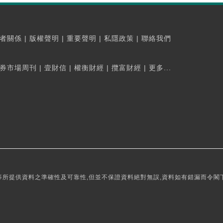
者關係
|
版權聲明
|
重要聲明
|
私隱政策
|
聯絡我們
券市場周刊
|
壹財信
|
權衡財經
|
攬富財經
|
更多...
所提供資料之準確性及可靠性,但並不保證資料絕對無誤,資料如有錯漏而令閣