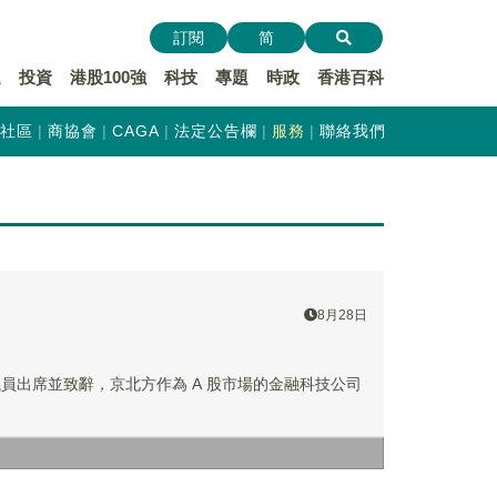
訂閱
简
遞
投資
港股100強
科技
專題
時政
香港百科
社區
商協會
CAGA
法定公告欄
服務
聯絡我們
8月28日
會議員出席並致辭，京北方作為 A 股市場的金融科技公司