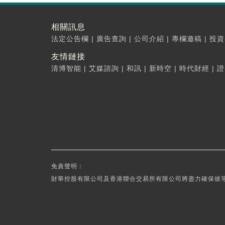
相關訊息
法定公告欄
|
廣告查詢
|
公司介紹
|
專欄邀稿
|
投資
友情鏈接
清博智能
|
艾媒諮詢
|
和訊
|
新時空
|
時代財經
|
證
免責聲明：
財華控股有限公司及香港聯合交易所有限公司將盡力確保彼等