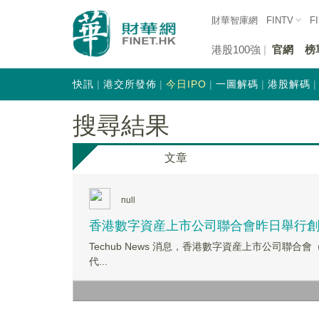
財華智庫網
FINTV
F
港股100強
官網
榜
快訊
港交所發佈
今日IPO
一圖解碼
港股解碼
搜尋結果
文章
null
香港數字資産上市公司聯合會昨日舉行創
Techub News 消息，香港數字資産上市公司
代...