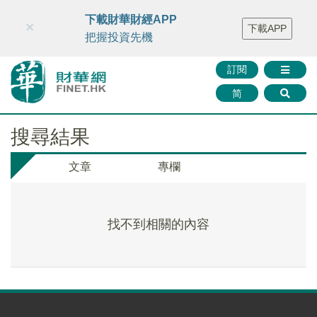
財華智庫網
FINTV
FINMETA
財華證券
媒體矩陣
下載財華財經APP
×
下載APP
智庫沙龍
聯絡我們
把握投資先機
訂閱
简
搜尋結果
文章
專欄
找不到相關的內容