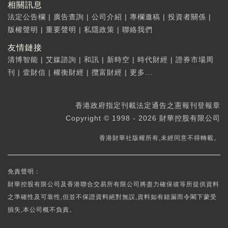
相關訊息
法定公告欄
|
廣告查詢
|
公司介紹
|
專欄邀稿
|
投資者關係
|
版權聲明
|
重要聲明
|
私隱政策
|
聯絡我們
友情鏈接
清博智能
|
艾媒諮詢
|
和訊
|
新時空
|
時代財經
|
證券市場周
刊
|
壹財信
|
權衡財經
|
攬富財經
|
更多...
香港政府指定刊載法定通告之憲報刊登報章
Copyright © 1998 - 2026 財華控股有限公司
香港財華社版權所有,未經同意不得轉載。
免責聲明：
財華控股有限公司及香港聯合交易所有限公司將盡力確保彼等所提供資料
之準確性及可靠性,但並不保證資料絕對無誤,資料如有錯漏而令閣下蒙受
損失,本公司概不負責。