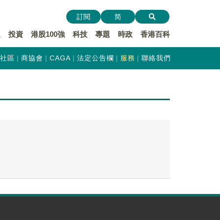
訂閱
简
遞
投資
港股100強
科技
專題
時政
香港百科
社區
商協會
CAGA
法定公告欄
服務
聯絡我們