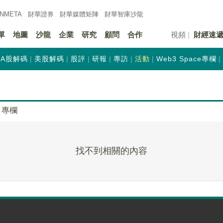
INMETA
財華證券
財華
媒體矩陣
財華
智庫沙龍
單
地圖
沙龍
企業
研究
顧問
合作
視頻
財經速
A股解碼
美股解碼
股評
研報
專訪
活動
Web3 Space專欄
專欄
找不到相關的內容