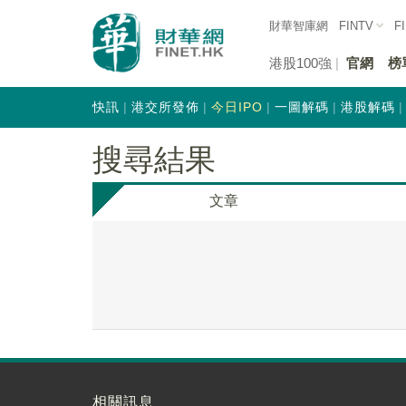
財華智庫網
FINTV
F
港股100強
官網
榜
快訊
港交所發佈
今日IPO
一圖解碼
港股解碼
搜尋結果
文章
相關訊息