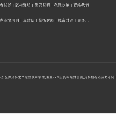
者關係
|
版權聲明
|
重要聲明
|
私隱政策
|
聯絡我們
券市場周刊
|
壹財信
|
權衡財經
|
攬富財經
|
更多...
所提供資料之準確性及可靠性,但並不保證資料絕對無誤,資料如有錯漏而令閣