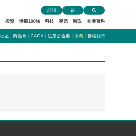
訂閱
简
遞
投資
港股100強
科技
專題
時政
香港百科
社區
商協會
CAGA
法定公告欄
服務
聯絡我們