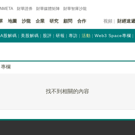
INMETA
財華證券
財華
媒體矩陣
財華
智庫沙龍
單
地圖
沙龍
企業
研究
顧問
合作
視頻
財經速
A股解碼
美股解碼
股評
研報
專訪
活動
Web3 Space專欄
專欄
找不到相關的內容