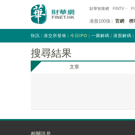
財華智庫網
FINTV
F
港股100強
官網
榜
快訊
港交所發佈
今日IPO
一圖解碼
港股解碼
搜尋結果
文章
相關訊息