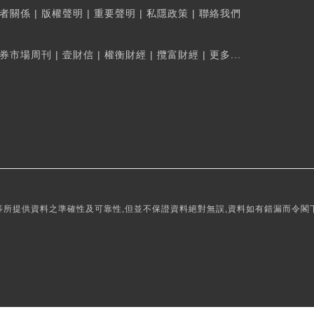
者關係
|
版權聲明
|
重要聲明
|
私隱政策
|
聯絡我們
券市場周刊
|
壹財信
|
權衡財經
|
攬富財經
|
更多...
所提供資料之準確性及可靠性,但並不保證資料絕對無誤,資料如有錯漏而令閣