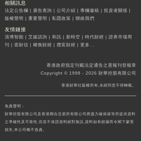
相關訊息
法定公告欄
|
廣告查詢
|
公司介紹
|
專欄邀稿
|
投資者關係
|
版權聲明
|
重要聲明
|
私隱政策
|
聯絡我們
友情鏈接
清博智能
|
艾媒諮詢
|
和訊
|
新時空
|
時代財經
|
證券市場周
刊
|
壹財信
|
權衡財經
|
攬富財經
|
更多...
香港政府指定刊載法定通告之憲報刊登報章
Copyright © 1998 - 2026 財華控股有限公司
香港財華社版權所有,未經同意不得轉載。
免責聲明：
財華控股有限公司及香港聯合交易所有限公司將盡力確保彼等所提供資料
之準確性及可靠性,但並不保證資料絕對無誤,資料如有錯漏而令閣下蒙受
損失,本公司概不負責。