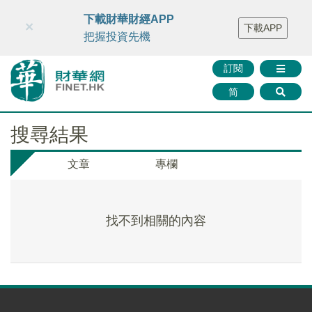
財華智庫網
FINTV
FINMETA
財華證券
媒體矩陣
下載財華財經APP
×
下載APP
智庫沙龍
聯絡我們
把握投資先機
訂閱
简
搜尋結果
文章
專欄
找不到相關的內容