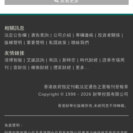
查看更多
相關訊息
法定公告欄
|
廣告查詢
|
公司介紹
|
專欄邀稿
|
投資者關係
|
版權聲明
|
重要聲明
|
私隱政策
|
聯絡我們
友情鏈接
清博智能
|
艾媒諮詢
|
和訊
|
新時空
|
時代財經
|
證券市場周
刊
|
壹財信
|
權衡財經
|
攬富財經
|
更多...
香港政府指定刊載法定通告之憲報刊登報章
Copyright © 1998 - 2026 財華控股有限公司
香港財華社版權所有,未經同意不得轉載。
免責聲明：
財華控股有限公司及香港聯合交易所有限公司將盡力確保彼等所提供資料