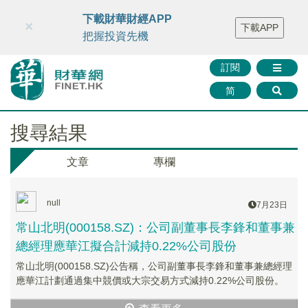
財華智庫網
FINTV
FINMETA
財華證券
媒體矩陣
下載財華財經APP
×
下載APP
智庫沙龍
聯絡我們
把握投資先機
訂閱
简
搜尋結果
文章
專欄
null
7月23日
常山北明(000158.SZ)：公司副董事長李鋒和董事兼
總經理應華江擬合計減持0.22%公司股份
常山北明(000158.SZ)公告稱，公司副董事長李鋒和董事兼總經理
應華江計劃通過集中競價或大宗交易方式減持0.22%公司股份。