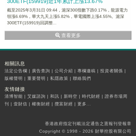
300ETF(159919)近1年累計上漲13.67%
截至2025年3月31日 09:44，滬深300指數下跌0.17%，龍源電力
領漲6.69%，華大九天上漲5.82%，華電國際上漲4.55%。滬深
300ETF(159919)回調整...
查看更多
相關訊息
法定公告欄
|
廣告查詢
|
公司介紹
|
專欄邀稿
|
投資者關係
|
版權聲明
|
重要聲明
|
私隱政策
|
聯絡我們
友情鏈接
清博智能
|
艾媒諮詢
|
和訊
|
新時空
|
時代財經
|
證券市場周
刊
|
壹財信
|
權衡財經
|
攬富財經
|
更多...
香港政府指定刊載法定通告之憲報刊登報章
Copyright © 1998 - 2026 財華控股有限公司