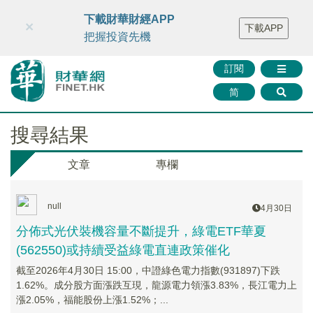
財華智庫網
FINTV
FINMETA
財華證券
媒體矩陣
下載財華財經APP
×
下載APP
智庫沙龍
聯絡我們
把握投資先機
訂閱
简
搜尋結果
文章
專欄
null
4月30日
分佈式光伏裝機容量不斷提升，綠電ETF華夏
(562550)或持續受益綠電直連政策催化
截至2026年4月30日 15:00，中證綠色電力指數(931897)下跌
1.62%。成分股方面漲跌互現，龍源電力領漲3.83%，長江電力上
漲2.05%，福能股份上漲1.52%；...