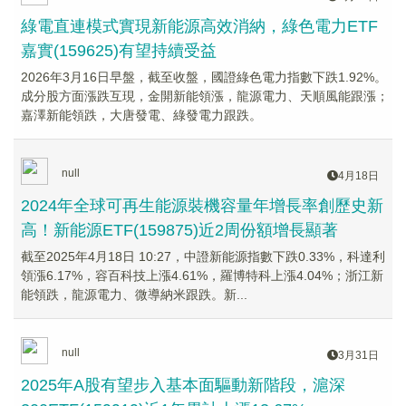
綠電直連模式實現新能源高效消納，綠色電力ETF
嘉實(159625)有望持續受益
2026年3月16日早盤，截至收盤，國證綠色電力指數下跌1.92%。
成分股方面漲跌互現，金開新能領漲，龍源電力、天順風能跟漲；
嘉澤新能領跌，大唐發電、綠發電力跟跌。
null
4月18日
2024年全球可再生能源裝機容量年增長率創歷史新
高！新能源ETF(159875)近2周份額增長顯著
截至2025年4月18日 10:27，中證新能源指數下跌0.33%，科達利
領漲6.17%，容百科技上漲4.61%，羅博特科上漲4.04%；浙江新
能領跌，龍源電力、微導納米跟跌。新...
null
3月31日
2025年A股有望步入基本面驅動新階段，滬深