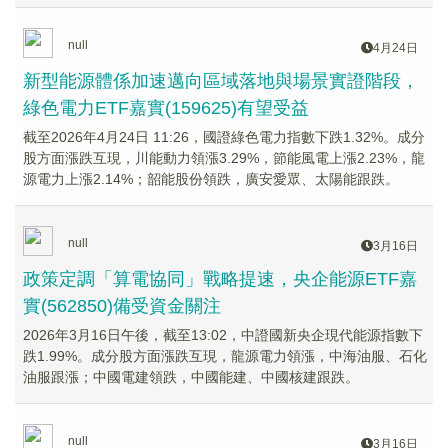
null
4月24日
新型能源體係加速邁向區域落地與場景實證階段，
綠色電力ETF嘉實(159625)有望受益
截至2026年4月24日 11:26，國證綠色電力指數下跌1.32%。成分
股方面漲跌互現，川能動力領漲3.29%，節能風電上漲2.23%，龍
源電力上漲2.14%；韶能股份領跌，廣安愛眾、太陽能跟跌。
null
3月16日
政策定調「算電協同」戰略提速，央企能源ETF嘉
實(562850)備受資金關注
2026年3月16日午後，截至13:02，中證國新央企現代能源指數下
跌1.99%。成分股方面漲跌互現，龍源電力領漲，中海油服、石化
油服跟漲；中國電建領跌，中國能建、中國核建跟跌。
null
3月16日