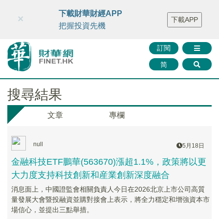
財華智庫網
FINTV
FINMETA
財華證券
媒體矩陣
下載財華財經APP
×
下載APP
智庫沙龍
聯絡我們
把握投資先機
訂閱
简
搜尋結果
文章
專欄
null
5月18日
金融科技ETF鵬華(563670)漲超1.1%，政策將以更
大力度支持科技創新和産業創新深度融合
消息面上，中國證監會相關負責人今日在2026北京上市公司高質
量發展大會暨投融資並購對接會上表示，將全力穩定和增強資本市
場信心，並提出三點舉措。