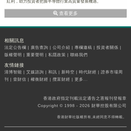
紅利，助力投資者把握半導體行業高質量發展機遇。
查看更多
相關訊息
法定公告欄
|
廣告查詢
|
公司介紹
|
專欄邀稿
|
投資者關係
|
版權聲明
|
重要聲明
|
私隱政策
|
聯絡我們
友情鏈接
清博智能
|
艾媒諮詢
|
和訊
|
新時空
|
時代財經
|
證券市場周
刊
|
壹財信
|
權衡財經
|
攬富財經
|
更多...
香港政府指定刊載法定通告之憲報刊登報章
Copyright © 1998 - 2026 財華控股有限公司
香港財華社版權所有,未經同意不得轉載。