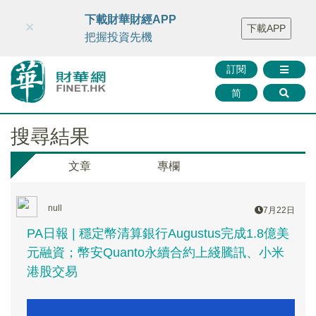
財華智庫網
FINTV
FINMETA
財華證券
媒體矩陣
下載財華財經APP
×
下載APP
智庫沙龍
聯絡我們
把握投資先機
訂閱
简
搜尋結果
文章
專欄
null
7月22日
PA日報 | 穩定幣清算銀行Augustus完成1.8億美
元融資；幣安Quanto永續合約上綫騰訊、小米
港股交易