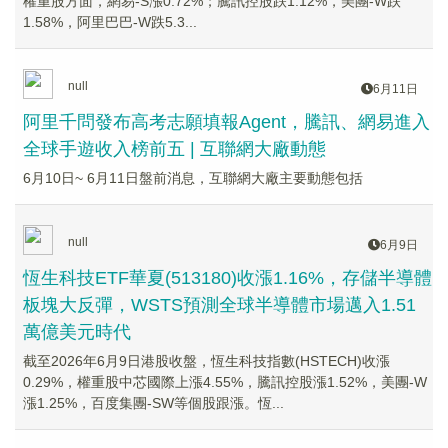
權重股方面，網易-S漲0.72%；騰訊控股跌1.12%，美團-W跌
1.58%，阿里巴巴-W跌5.3...
null
6月11日
阿里千問發布高考志願填報Agent，騰訊、網易進入
全球手遊收入榜前五 | 互聯網大廠動態
6月10日~ 6月11日盤前消息，互聯網大廠主要動態包括
null
6月9日
恆生科技ETF華夏(513180)收漲1.16%，存儲半導體
板塊大反彈，WSTS預測全球半導體市場邁入1.51
萬億美元時代
截至2026年6月9日港股收盤，恆生科技指數(HSTECH)收漲
0.29%，權重股中芯國際上漲4.55%，騰訊控股漲1.52%，美團-W
漲1.25%，百度集團-SW等個股跟漲。恆...