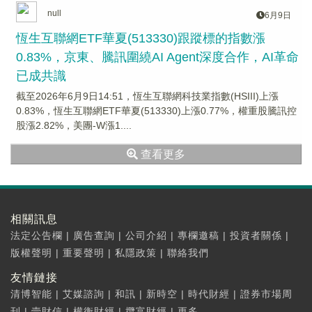
null
6月9日
恆生互聯網ETF華夏(513330)跟蹤標的指數漲
0.83%，京東、騰訊圍繞AI Agent深度合作，AI革命
已成共識
截至2026年6月9日14:51，恆生互聯網科技業指數(HSIII)上漲
0.83%，恆生互聯網ETF華夏(513330)上漲0.77%，權重股騰訊控
股漲2.82%，美團-W漲1....
查看更多
相關訊息
法定公告欄
|
廣告查詢
|
公司介紹
|
專欄邀稿
|
投資者關係
|
版權聲明
|
重要聲明
|
私隱政策
|
聯絡我們
友情鏈接
清博智能
|
艾媒諮詢
|
和訊
|
新時空
|
時代財經
|
證券市場周
刊
|
壹財信
|
權衡財經
|
攬富財經
|
更多...