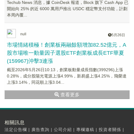
Techub News 消息，據 CoinDesk 報道，Block 旗下 Cash App 已
開始向 25% 的近 6000 萬用戶推出 USDC 穩定幣支付功能，計劃
本周内覆...
null
5月26日
市場情緒積極！創業板兩融餘額增加82.52億元，A
股市場唯一動量因子選股ETF創業板成長ETF華夏
(159967)沖擊3連漲
截至2026年5月26日10:13，創業板動量成長指數(399296)上漲
0.28%，成分股陽光電源上漲4.99%，新易盛上漲4.25%，飛榮達
上漲3.14%，同花順上漲3.04...
查看更多
相關訊息
法定公告欄
|
廣告查詢
|
公司介紹
|
專欄邀稿
|
投資者關係
|