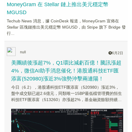
MoneyGram 在 Stellar 鏈上推出美元穩定幣
MGUSD
Techub News 消息，據 CoinDesk 報道，MoneyGram 宣佈在
Stellar 區塊鏈推出美元穩定幣 MGUSD，由 Stripe 旗下 Bridge 發
行...
null
6月2日
美團績後漲超7%，Q1環比減虧百億！騰訊漲超
4%，微信AI助手消息催化！港股通科技ETF匯
添富(520980)漲近3%強勢沖擊兩連陽！
今日（6.2），港股通科技ETF匯添富（520980）漲近3%，
盤中成交額已超2.6億元，同類唯一15BP最低檔管理費的恒生
科技ETF匯添富（513260）亦漲超2%，基金融資餘額持續回
升！