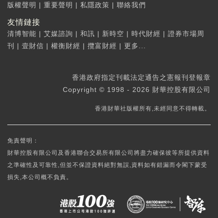
版權聲明
|
重要聲明
|
私隱政策
|
聯絡我們
友情鏈接
清博智能
|
艾媒諮詢
|
和訊
|
新時空
|
時代財經
|
證券市場周
刊
|
壹財信
|
權衡財經
|
攬富財經
|
更多...
香港政府指定刊載法定通告之憲報刊登報章
Copyright © 1998 - 2026 財華控股有限公司
香港財華社版權所有,未經同意不得轉載。
免責聲明：
財華控股有限公司及香港聯合交易所有限公司將盡力確保彼等所提供資料
之準確性及可靠性,但並不保證資料絕對無誤,資料如有錯漏而令閣下蒙受
損失,本公司概不負責。