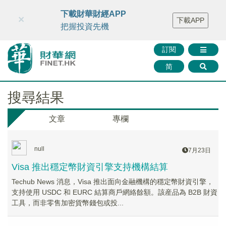
財華智庫網
FINTV
FINMETA
財華證券
媒體矩陣
下載財華財經APP
×
下載APP
智庫沙龍
聯絡我們
把握投資先機
訂閱
简
搜尋結果
文章
專欄
null
7月23日
Visa 推出穩定幣財資引擎支持機構結算
Techub News 消息，Visa 推出面向金融機構的穩定幣財資引擎，
支持使用 USDC 和 EURC 結算商戶網絡餘額。該産品為 B2B 財資
工具，而非零售加密貨幣錢包或投...