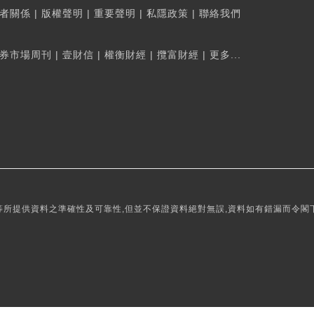
者關係
|
版權聲明
|
重要聲明
|
私隱政策
|
聯絡我們
券市場周刊
|
壹財信
|
權衡財經
|
攬富財經
|
更多...
所提供資料之準確性及可靠性,但並不保證資料絕對無誤,資料如有錯漏而令閣