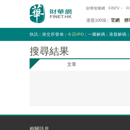
財華智庫網
FINTV
F
港股100強
官網
榜
快訊
港交所發佈
今日IPO
一圖解碼
港股解碼
搜尋結果
文章
相關訊息