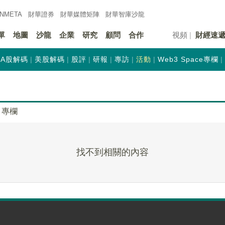
INMETA
財華證券
財華
媒體矩陣
財華
智庫沙龍
單
地圖
沙龍
企業
研究
顧問
合作
視頻
財經速
A股解碼
美股解碼
股評
研報
專訪
活動
Web3 Space專欄
專欄
找不到相關的內容