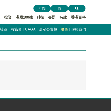
訂閱
简
遞
投資
港股100強
科技
專題
時政
香港百科
社區
商協會
CAGA
法定公告欄
服務
聯絡我們