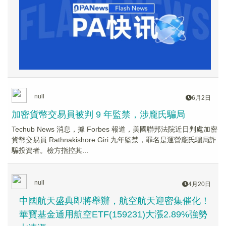
null
6月2日
加密貨幣交易員被判 9 年監禁，涉龐氏騙局
Techub News 消息，據 Forbes 報道，美國聯邦法院近日判處加密
貨幣交易員 Rathnakishore Giri 九年監禁，罪名是運營龐氏騙局詐
騙投資者。檢方指控其...
null
4月20日
中國航天盛典即將舉辦，航空航天迎密集催化！
華寶基金通用航空ETF(159231)大漲2.89%強勢