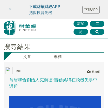
財華智庫網
FINTV
FINMETA
財華證券
媒體矩陣
下載財華財經APP
×
下載APP
智庫沙龍
聯絡我們
把握投資先機
訂閱
简
搜尋結果
文章
專欄
null
6月20日
育碧聯合創始人克勞德·吉勒莫特在飛機失事中
遇難