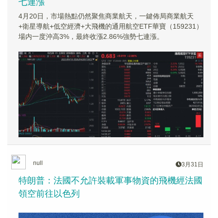
七連漲
4月20日，市場熱點仍然聚焦商業航天，一鍵佈局商業航天
+衛星導航+低空經濟+大飛機的通用航空ETF華寶（159231）
場内一度沖高3%，最終收漲2.86%強勢七連漲。
null
3月31日
特朗普：法國不允許裝載軍事物資的飛機經法國
領空前往以色列