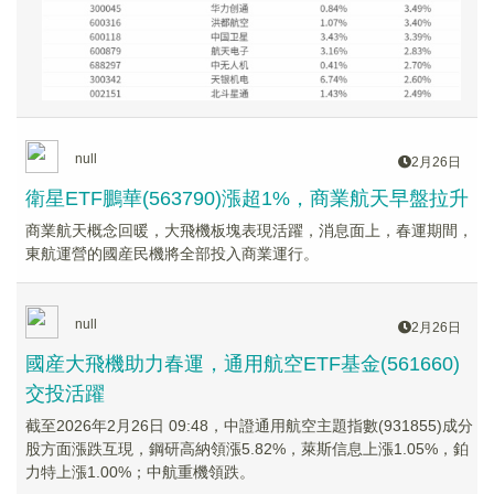
null
2月26日
衛星ETF鵬華(563790)漲超1%，商業航天早盤拉升
商業航天概念回暖，大飛機板塊表現活躍，消息面上，春運期間，
東航運營的國産民機將全部投入商業運行。
null
2月26日
國産大飛機助力春運，通用航空ETF基金(561660)
交投活躍
截至2026年2月26日 09:48，中證通用航空主題指數(931855)成分
股方面漲跌互現，鋼研高納領漲5.82%，萊斯信息上漲1.05%，鉑
力特上漲1.00%；中航重機領跌。