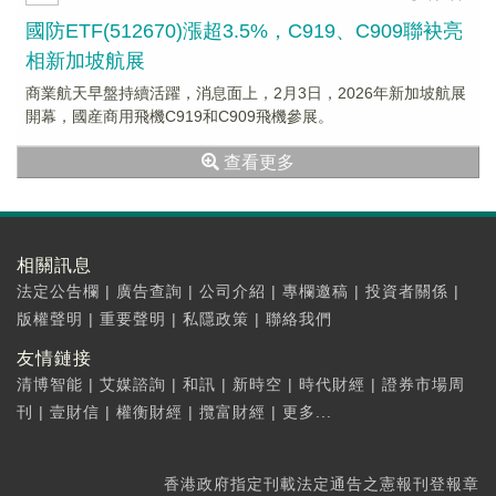
國防ETF(512670)漲超3.5%，C919、C909聯袂亮
相新加坡航展
商業航天早盤持續活躍，消息面上，2月3日，2026年新加坡航展
開幕，國産商用飛機C919和C909飛機參展。
查看更多
相關訊息
法定公告欄
|
廣告查詢
|
公司介紹
|
專欄邀稿
|
投資者關係
|
版權聲明
|
重要聲明
|
私隱政策
|
聯絡我們
友情鏈接
清博智能
|
艾媒諮詢
|
和訊
|
新時空
|
時代財經
|
證券市場周
刊
|
壹財信
|
權衡財經
|
攬富財經
|
更多...
香港政府指定刊載法定通告之憲報刊登報章