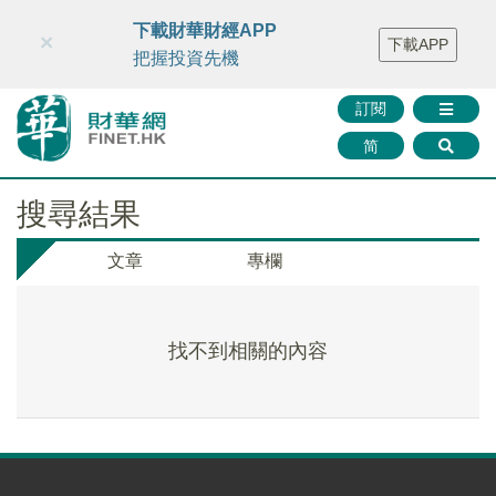
財華智庫網
FINTV
FINMETA
財華證券
媒體矩陣
下載財華財經APP
×
下載APP
智庫沙龍
聯絡我們
把握投資先機
訂閱
简
搜尋結果
文章
專欄
找不到相關的內容