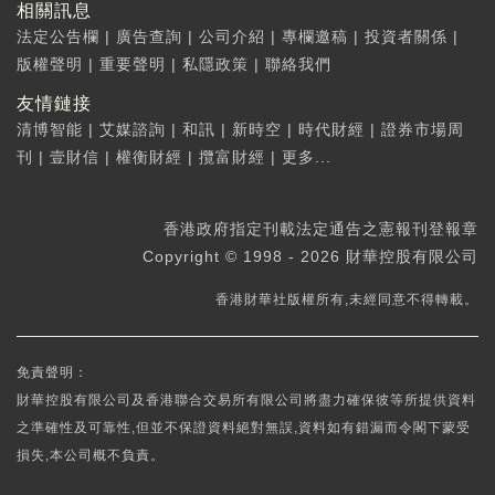
相關訊息
法定公告欄
|
廣告查詢
|
公司介紹
|
專欄邀稿
|
投資者關係
|
版權聲明
|
重要聲明
|
私隱政策
|
聯絡我們
友情鏈接
清博智能
|
艾媒諮詢
|
和訊
|
新時空
|
時代財經
|
證券市場周
刊
|
壹財信
|
權衡財經
|
攬富財經
|
更多...
香港政府指定刊載法定通告之憲報刊登報章
Copyright © 1998 - 2026 財華控股有限公司
香港財華社版權所有,未經同意不得轉載。
免責聲明：
財華控股有限公司及香港聯合交易所有限公司將盡力確保彼等所提供資料
之準確性及可靠性,但並不保證資料絕對無誤,資料如有錯漏而令閣下蒙受
損失,本公司概不負責。