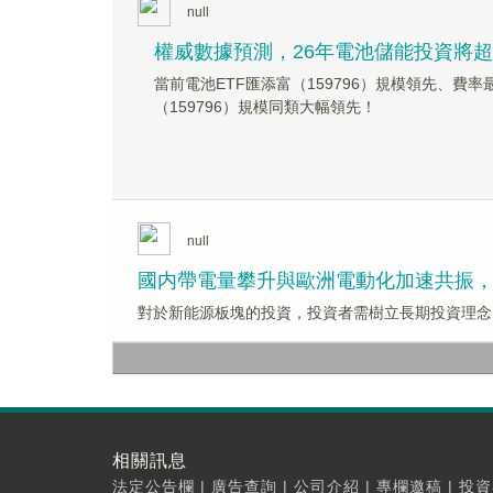
null
權威數據預測，26年電池儲能投資將
當前電池ETF匯添富（159796）規模領先、費
（159796）規模同類大幅領先！
null
國内帶電量攀升與歐洲電動化加速共振，新
對於新能源板塊的投資，投資者需樹立長期投資理念。Win
相關訊息
法定公告欄
|
廣告查詢
|
公司介紹
|
專欄邀稿
|
投資