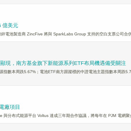
6 億美元
，美國鎳鋅電池製造商 ZincFive 將與 SparkLabs Group 支持的空白支票公司
顯現，南方基金旗下新能源系列ETF布局機遇備受關注
源指數本周跌5.67%；電池ETF南方跟蹤標的中證電池主題指數本周跌5
虛擬電廠項目
，Google 與分布式能源平台 Voltus 達成三年期合作協議，將每年在 PJM 電網聚合