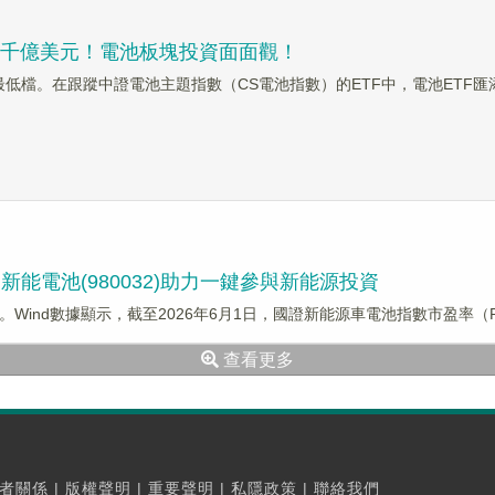
超千億美元！電池板塊投資面面觀！
率最低檔。在跟蹤中證電池主題指數（CS電池指數）的ETF中，電池ETF匯
能電池(980032)助力一鍵參與新能源投資
d數據顯示，截至2026年6月1日，國證新能源車電池指數市盈率（PE-TTM
查看更多
者關係
|
版權聲明
|
重要聲明
|
私隱政策
|
聯絡我們