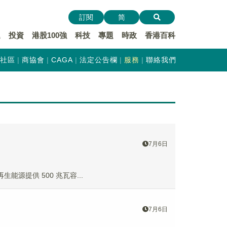
訂閱
简
遞
投資
港股100強
科技
專題
時政
香港百科
社區
商協會
CAGA
法定公告欄
服務
聯絡我們
7月6日
再生能源提供 500 兆瓦容...
7月6日