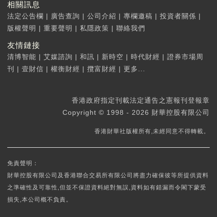
相關訊息
法定公告欄
|
廣告查詢
|
公司介紹
|
專欄邀稿
|
投資者關係
|
版權聲明
|
重要聲明
|
私隱政策
|
聯絡我們
友情鏈接
清博智能
|
艾媒諮詢
|
和訊
|
新時空
|
時代財經
|
證券市場周
刊
|
壹財信
|
權衡財經
|
攬富財經
|
更多...
香港政府指定刊載法定通告之憲報刊登報章
Copyright © 1998 - 2026 財華控股有限公司
香港財華社版權所有,未經同意不得轉載。
免責聲明：
財華控股有限公司及香港聯合交易所有限公司將盡力確保彼等所提供資料
之準確性及可靠性,但並不保證資料絕對無誤,資料如有錯漏而令閣下蒙受
損失,本公司概不負責。