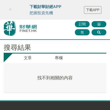
財華智庫網
FINTV
FINMETA
財華證券
媒體矩陣
下載財華財經APP
×
下載APP
智庫沙龍
聯絡我們
把握投資先機
訂閱
简
搜尋結果
文章
專欄
找不到相關的內容