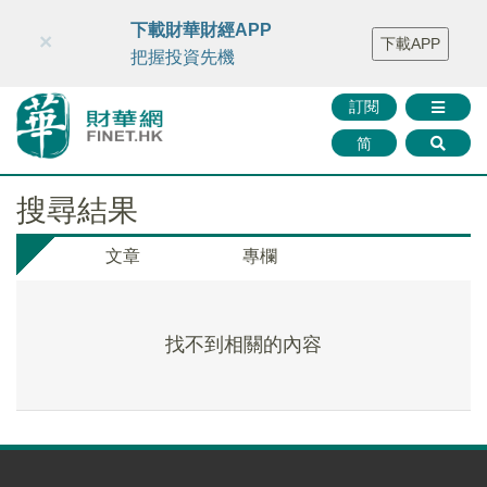
財華智庫網
FINTV
FINMETA
財華證券
媒體矩陣
下載財華財經APP
×
下載APP
智庫沙龍
聯絡我們
把握投資先機
訂閱
简
搜尋結果
文章
專欄
找不到相關的內容