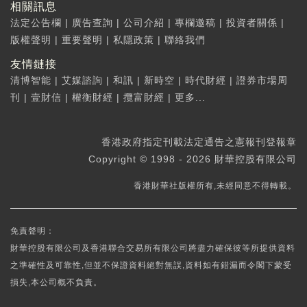
相關訊息
法定公告欄
|
廣告查詢
|
公司介紹
|
專欄邀稿
|
投資者關係
|
版權聲明
|
重要聲明
|
私隱政策
|
聯絡我們
友情鏈接
清博智能
|
艾媒諮詢
|
和訊
|
新時空
|
時代財經
|
證券市場周
刊
|
壹財信
|
權衡財經
|
攬富財經
|
更多...
香港政府指定刊載法定通告之憲報刊登報章
Copyright © 1998 - 2026 財華控股有限公司
香港財華社版權所有,未經同意不得轉載。
免責聲明：
財華控股有限公司及香港聯合交易所有限公司將盡力確保彼等所提供資料
之準確性及可靠性,但並不保證資料絕對無誤,資料如有錯漏而令閣下蒙受
損失,本公司概不負責。