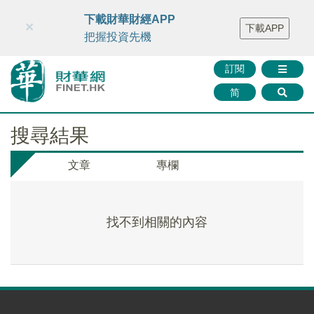
財華智庫網
FINTV
FINMETA
財華證券
媒體矩陣
下載財華財經APP
×
下載APP
智庫沙龍
聯絡我們
把握投資先機
訂閱
简
搜尋結果
文章
專欄
找不到相關的內容