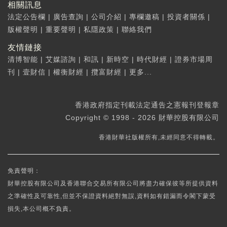
相關訊息
法定公告欄
|
廣告查詢
|
公司介紹
|
專欄邀稿
|
投資者關係
|
版權聲明
|
重要聲明
|
私隱政策
|
聯絡我們
友情鏈接
清博智能
|
艾媒諮詢
|
和訊
|
新時空
|
時代財經
|
證券市場周
刊
|
壹財信
|
權衡財經
|
攬富財經
|
更多...
香港政府指定刊載法定通告之憲報刊登報章
Copyright © 1998 - 2026 財華控股有限公司
香港財華社版權所有,未經同意不得轉載。
免責聲明：
財華控股有限公司及香港聯合交易所有限公司將盡力確保彼等所提供資料
之準確性及可靠性,但並不保證資料絕對無誤,資料如有錯漏而令閣下蒙受
損失,本公司概不負責。