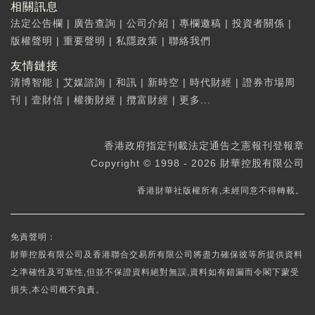
相關訊息
法定公告欄
|
廣告查詢
|
公司介紹
|
專欄邀稿
|
投資者關係
|
版權聲明
|
重要聲明
|
私隱政策
|
聯絡我們
友情鏈接
清博智能
|
艾媒諮詢
|
和訊
|
新時空
|
時代財經
|
證券市場周
刊
|
壹財信
|
權衡財經
|
攬富財經
|
更多...
香港政府指定刊載法定通告之憲報刊登報章
Copyright © 1998 - 2026 財華控股有限公司
香港財華社版權所有,未經同意不得轉載。
免責聲明：
財華控股有限公司及香港聯合交易所有限公司將盡力確保彼等所提供資料
之準確性及可靠性,但並不保證資料絕對無誤,資料如有錯漏而令閣下蒙受
損失,本公司概不負責。