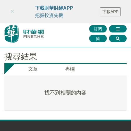
財華智庫網
FINTV
FINMETA
財華證券
媒體矩陣
下載財華財經APP
×
下載APP
智庫沙龍
聯絡我們
把握投資先機
訂閱
简
搜尋結果
文章
專欄
找不到相關的內容