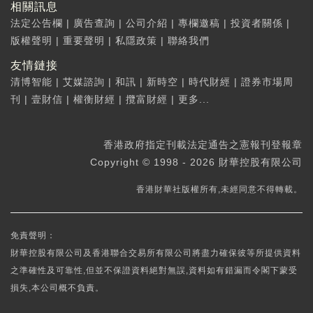
相關訊息
法定公告欄
|
廣告查詢
|
公司介紹
|
專欄邀稿
|
投資者關係
|
版權聲明
|
重要聲明
|
私隱政策
|
聯絡我們
友情鏈接
清博智能
|
艾媒諮詢
|
和訊
|
新時空
|
時代財經
|
證券市場周
刊
|
壹財信
|
權衡財經
|
攬富財經
|
更多...
香港政府指定刊載法定通告之憲報刊登報章
Copyright © 1998 - 2026 財華控股有限公司
香港財華社版權所有,未經同意不得轉載。
免責聲明：
財華控股有限公司及香港聯合交易所有限公司將盡力確保彼等所提供資料
之準確性及可靠性,但並不保證資料絕對無誤,資料如有錯漏而令閣下蒙受
損失,本公司概不負責。