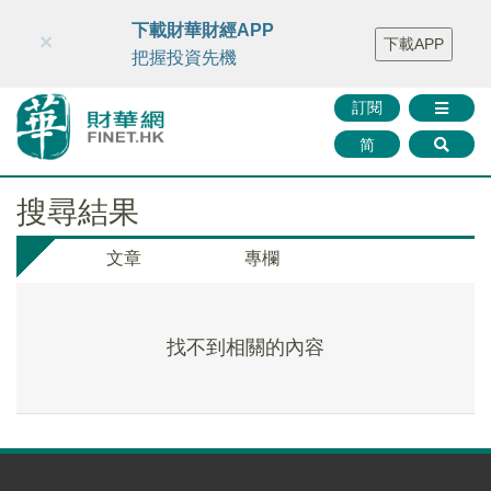
財華智庫網
FINTV
FINMETA
財華證券
媒體矩陣
下載財華財經APP
×
下載APP
智庫沙龍
聯絡我們
把握投資先機
訂閱
简
搜尋結果
文章
專欄
找不到相關的內容