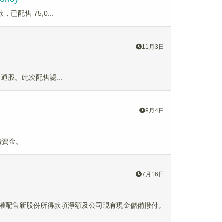
，已配售 75,0...
11月3日
股普通股。此次配售認...
8月4日
英鎊資金。
7月16日
一般授權配售新股份所得款項淨額及公司現有現金儲備撥付。