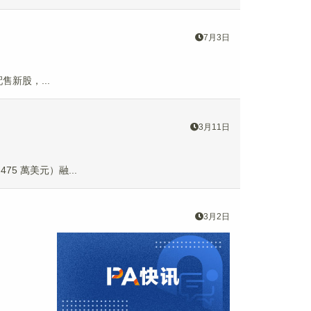
7月3日
配售新股，...
3月11日
475 萬美元）融...
3月2日