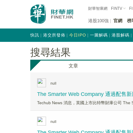
財華智庫網
FINTV
F
港股100強
官網
榜
快訊
港交所發佈
今日IPO
一圖解碼
港股解碼
搜尋結果
文章
null
The Smarter Web Company 通過配
Techub News 消息，英國上市比特幣財庫公司 The Sm
null
The Smarter Web Company 通過配