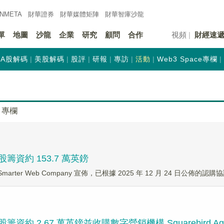
INMETA
財華證券
財華
媒體矩陣
財華
智庫沙龍
單
地圖
沙龍
企業
研究
顧問
合作
視頻
財經速
A股解碼
美股解碼
股評
研報
專訪
活動
Web3 Space專欄
專欄
售新股籌資約 153.7 萬英鎊
arter Web Company 宣佈，已根據 2025 年 12 月 24 日公佈的認購協議
售新股籌資約 2.67 萬英鎊並收購數字營銷機構 Squarebird Ag