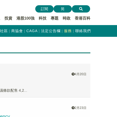
訂閱
简
遞
投資
港股100強
科技
專題
時政
香港百科
社區
商協會
CAGA
法定公告欄
服務
聯絡我們
4月20日
條款配售 4,2...
2月23日
ency