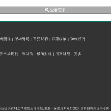
查看更多
者關係
|
版權聲明
|
重要聲明
|
私隱政策
|
聯絡我們
券市場周刊
|
壹財信
|
權衡財經
|
攬富財經
|
更多...
所提供資料之準確性及可靠性,但並不保證資料絕對無誤,資料如有錯漏而令閣