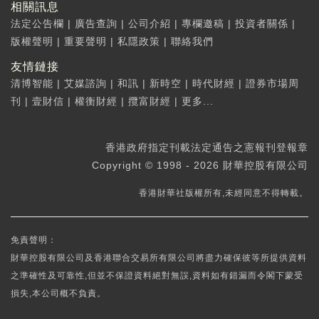
相關訊息
法定公告欄
|
廣告查詢
|
公司介紹
|
專欄邀稿
|
投資者關係
|
版權聲明
|
重要聲明
|
私隱政策
|
聯絡我們
友情鏈接
清博智能
|
艾媒諮詢
|
和訊
|
新時空
|
時代財經
|
證券市場周
刊
|
壹財信
|
權衡財經
|
攬富財經
|
更多...
香港政府指定刊載法定通告之憲報刊登報章
Copyright © 1998 - 2026 財華控股有限公司
香港財華社版權所有,未經同意不得轉載。
免責聲明：
財華控股有限公司及香港聯合交易所有限公司將盡力確保彼等所提供資料
之準確性及可靠性,但並不保證資料絕對無誤,資料如有錯漏而令閣下蒙受
損失,本公司概不負責。