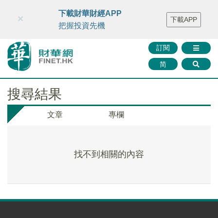
財華智庫網
FINTV
FINMETA
財華證券
媒體矩陣
下載財華財經APP
×
下載APP
智庫沙龍
聯絡我們
把握投資先機
訂閱
简
搜尋結果
文章
專欄
找不到相關的內容