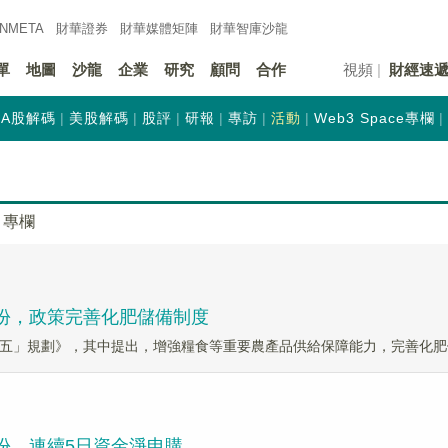
INMETA
財華證券
財華
媒體矩陣
財華
智庫沙龍
單
地圖
沙龍
企業
研究
顧問
合作
視頻
財經速
A股解碼
美股解碼
股評
研報
專訪
活動
Web3 Space專欄
專欄
00萬份，政策完善化肥儲備制度
五」規劃》，其中提出，增強糧食等重要農產品供給保障能力，完善化肥
0萬份，連續5日資金淨申購