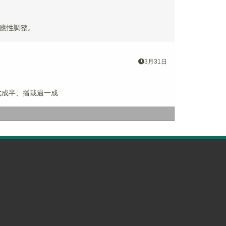
應性調整。
3月31日
七成半、播栽過一成