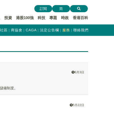
訂閱
简
遞
投資
港股100強
科技
專題
時政
香港百科
社區
商協會
CAGA
法定公告欄
服務
聯絡我們
6月3日
儲備制度。
5月22日