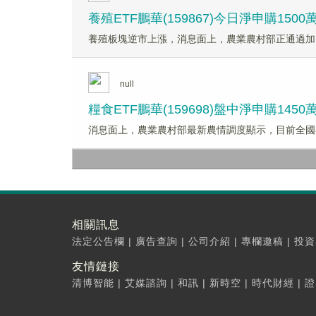
養殖ETF鵬華(159867)今日淨申購15
養殖板塊逆市上漲，消息面上，農業農村部正通過加
null
糧食ETF鵬華(159698)盤中淨申購1
消息面上，農業農村部最新農情調度顯示，目前全國
相關訊息
法定公告欄
|
廣告查詢
|
公司介紹
|
專欄邀稿
|
投資
友情鏈接
清博智能
|
艾媒諮詢
|
和訊
|
新時空
|
時代財經
|
證