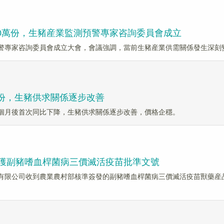
6000萬份，生豬産業監測預警專家咨詢委員會成立
預警專家咨詢委員會成立大會，會議強調，當前生豬産業供需關係發生深刻
50萬份，生豬供求關係逐步改善
7個月後首次同比下降，生豬供求關係逐步改善，價格企穩。
南生物獲副豬嗜血桿菌病三價滅活疫苗批準文號
有限公司收到農業農村部核準簽發的副豬嗜血桿菌病三價滅活疫苗獸藥産品批