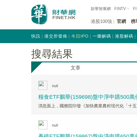
財華智庫網
FINTV
F
港股100強
官網
榜
快訊
港交所發佈
今日IPO
一圖解碼
港股解碼
搜尋結果
文章
null
糧食ETF鵬華(159698)盤中淨申購5
消息面上，國務院印發《加快農業農村現代化「十五
null
養殖ETF鵬華(159867)盤中淨申購65