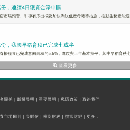
00萬份，連續4日獲資金淨申購
密市場預警、引導有序出欄及加快淘汰低産母豬等措施，推動生豬産能適
450萬份，我國早稻育秧已完成七成半
春播糧食已完成意向面積的5.5%，進度與上年基本持平。其中早稻育秧
查看更多
者關係
|
版權聲明
|
重要聲明
|
私隱政策
|
聯絡我們
券市場周刊
|
壹財信
|
權衡財經
|
攬富財經
|
更多...