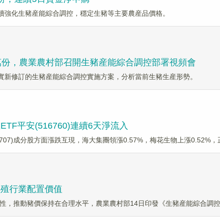
持續強化生豬産能綜合調控，穩定生豬等主要農産品價格。
350萬份，農業農村部召開生豬産能綜合調控部署視頻會
落實新修訂的生豬産能綜合調控實施方案，分析當前生豬生産形勢。
平安(516760)連續6天淨流入
930707)成分股方面漲跌互現，海大集團領漲0.57%，梅花生物上漲0.52%，
養殖行業配置價值
性，推動豬價保持在合理水平，農業農村部14日印發《生豬産能綜合調控實