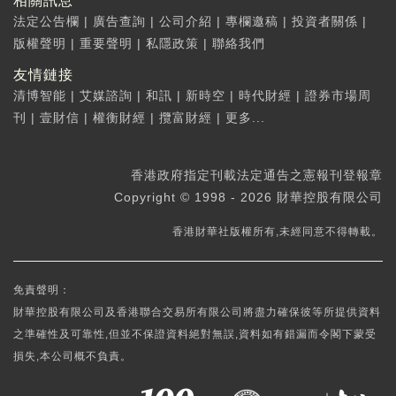
相關訊息
法定公告欄
|
廣告查詢
|
公司介紹
|
專欄邀稿
|
投資者關係
|
版權聲明
|
重要聲明
|
私隱政策
|
聯絡我們
友情鏈接
清博智能
|
艾媒諮詢
|
和訊
|
新時空
|
時代財經
|
證券市場周
刊
|
壹財信
|
權衡財經
|
攬富財經
|
更多...
香港政府指定刊載法定通告之憲報刊登報章
Copyright © 1998 - 2026 財華控股有限公司
香港財華社版權所有,未經同意不得轉載。
免責聲明：
財華控股有限公司及香港聯合交易所有限公司將盡力確保彼等所提供資料
之準確性及可靠性,但並不保證資料絕對無誤,資料如有錯漏而令閣下蒙受
損失,本公司概不負責。