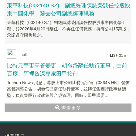
東華科技(002140.SZ)：副總經理陳誌榮調任控股股
東中國化學，辭去公司副總經理職務
東華科技（002140.SZ）副總陳誌榮因調任控股股東中國化學工
程，於2026年4月20日辭任，不再任任何職務；持有公司15萬股，
承諾遵守限售規定。
null
3月31日
比特元宇宙高管變更：胡命岱辭任執行董事，由前
百度、阿裡資深專家田甲接任
Techub News 消息，港股上市公司比特元宇宙（08645.HK）發佈
高管調整公告。胡命岱已辭任執行董事，並轉任集團行政事務總
監，負責集團行政政策與合規管理。同時，田甲獲委...
查看更多