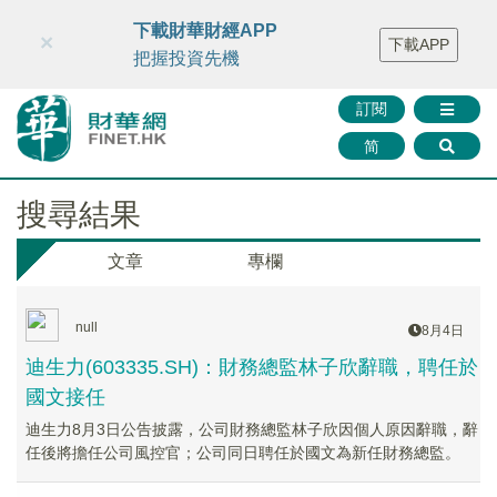
財華智庫網
FINTV
FINMETA
財華證券
媒體矩陣
下載財華財經APP
×
下載APP
智庫沙龍
聯絡我們
把握投資先機
訂閱
简
搜尋結果
文章
專欄
null
8月4日
迪生力(603335.SH)：財務總監林子欣辭職，聘任於
國文接任
迪生力8月3日公告披露，公司財務總監林子欣因個人原因辭職，辭
任後將擔任公司風控官；公司同日聘任於國文為新任財務總監。