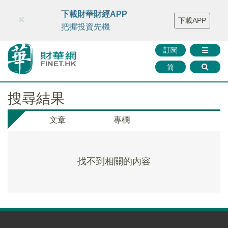
財華智庫網
FINTV
FINMETA
財華證券
媒體矩陣
下載財華財經APP
×
下載APP
智庫沙龍
聯絡我們
把握投資先機
訂閱
简
搜尋結果
文章
專欄
找不到相關的內容