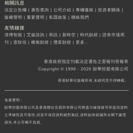
相關訊息
法定公告欄
|
廣告查詢
|
公司介紹
|
專欄邀稿
|
投資者關係
|
版權聲明
|
重要聲明
|
私隱政策
|
聯絡我們
友情鏈接
清博智能
|
艾媒諮詢
|
和訊
|
新時空
|
時代財經
|
證券市場周
刊
|
壹財信
|
權衡財經
|
攬富財經
|
更多...
香港政府指定刊載法定通告之憲報刊登報章
Copyright © 1998 - 2026 財華控股有限公司
香港財華社版權所有,未經同意不得轉載。
免責聲明：
財華控股有限公司及香港聯合交易所有限公司將盡力確保彼等所提供資料
之準確性及可靠性,但並不保證資料絕對無誤,資料如有錯漏而令閣下蒙受
損失,本公司概不負責。