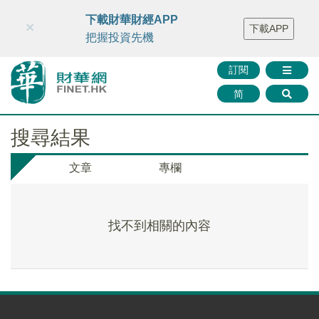
財華智庫網
FINTV
FINMETA
財華證券
媒體矩陣
下載財華財經APP
×
下載APP
智庫沙龍
聯絡我們
把握投資先機
訂閱
简
搜尋結果
文章
專欄
找不到相關的內容