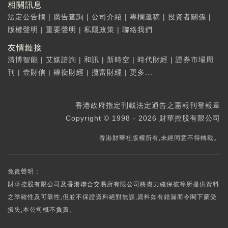
相關訊息
法定公告欄
|
廣告查詢
|
公司介紹
|
專欄邀稿
|
投資者關係
|
版權聲明
|
重要聲明
|
私隱政策
|
聯絡我們
友情鏈接
清博智能
|
艾媒諮詢
|
和訊
|
新時空
|
時代財經
|
證券市場周
刊
|
壹財信
|
權衡財經
|
攬富財經
|
更多...
香港政府指定刊載法定通告之憲報刊登報章
Copyright © 1998 - 2026 財華控股有限公司
香港財華社版權所有,未經同意不得轉載。
免責聲明：
財華控股有限公司及香港聯合交易所有限公司將盡力確保彼等所提供資料
之準確性及可靠性,但並不保證資料絕對無誤,資料如有錯漏而令閣下蒙受
損失,本公司概不負責。