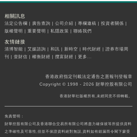
相關訊息
法定公告欄
|
廣告查詢
|
公司介紹
|
專欄邀稿
|
投資者關係
|
版權聲明
|
重要聲明
|
私隱政策
|
聯絡我們
友情鏈接
清博智能
|
艾媒諮詢
|
和訊
|
新時空
|
時代財經
|
證券市場周
刊
|
壹財信
|
權衡財經
|
攬富財經
|
更多...
香港政府指定刊載法定通告之憲報刊登報章
Copyright © 1998 - 2026 財華控股有限公司
香港財華社版權所有,未經同意不得轉載。
免責聲明：
財華控股有限公司及香港聯合交易所有限公司將盡力確保彼等所提供資料
之準確性及可靠性,但並不保證資料絕對無誤,資料如有錯漏而令閣下蒙受