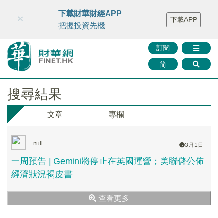
財華智庫網
FINTV
FINMETA
財華證券
媒體矩陣
下載財華財經APP
×
下載APP
智庫沙龍
聯絡我們
把握投資先機
訂閱
简
搜尋結果
文章
專欄
null
3月1日
一周預告 | Gemini將停止在英國運營；美聯儲公佈
經濟狀況褐皮書
查看更多