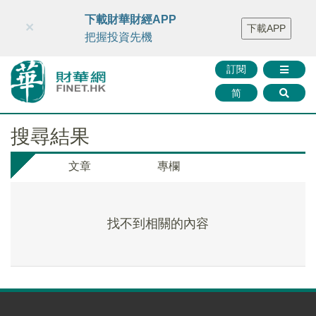
財華智庫網
FINTV
FINMETA
財華證券
媒體矩陣
下載財華財經APP
×
下載APP
智庫沙龍
聯絡我們
把握投資先機
訂閱
简
搜尋結果
文章
專欄
找不到相關的內容