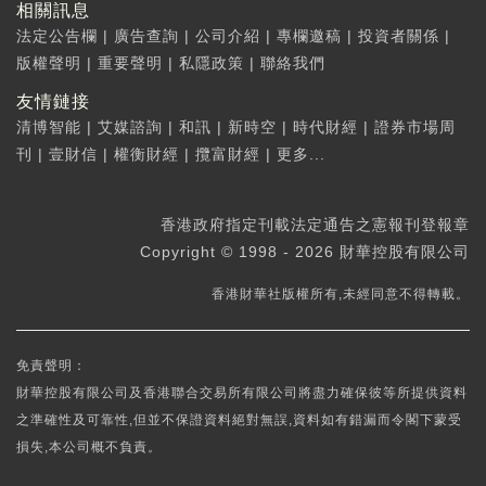
相關訊息
法定公告欄
|
廣告查詢
|
公司介紹
|
專欄邀稿
|
投資者關係
|
版權聲明
|
重要聲明
|
私隱政策
|
聯絡我們
友情鏈接
清博智能
|
艾媒諮詢
|
和訊
|
新時空
|
時代財經
|
證券市場周
刊
|
壹財信
|
權衡財經
|
攬富財經
|
更多...
香港政府指定刊載法定通告之憲報刊登報章
Copyright © 1998 - 2026 財華控股有限公司
香港財華社版權所有,未經同意不得轉載。
免責聲明：
財華控股有限公司及香港聯合交易所有限公司將盡力確保彼等所提供資料
之準確性及可靠性,但並不保證資料絕對無誤,資料如有錯漏而令閣下蒙受
損失,本公司概不負責。