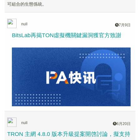
可組合的生態係統。
null
7月9日
BitsLab再揭TON虛擬機關鍵漏洞獲官方致謝
null
6月20日
TRON 主網 4.8.0 版本升級提案開啓討論，擬支持