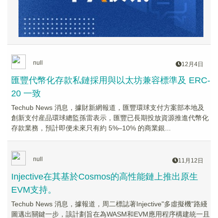
null
12月4日
匯豐代幣化存款私鏈採用與以太坊兼容標準及 ERC-
20 一致
Techub News 消息，據財新網報道，匯豐環球支付方案部本地及
創新支付産品環球總監孫雷表示，匯豐已長期投放資源推進代幣化
存款業務，預計即便未來只有約 5%–10% 的商業銀...
null
11月12日
Injective在其基於Cosmos的高性能鏈上推出原生
EVM支持。
Techub News 消息，據報道，周二標誌著Injective"多虛擬機"路綫
圖邁出關鍵一步，該計劃旨在為WASM和EVM應用程序構建統一且