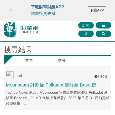
財華智庫網
FINTV
FINMETA
財華證券
媒體矩陣
下載財華財經APP
×
下載APP
智庫沙龍
聯絡我們
把握投資先機
訂閱
简
搜尋結果
文章
專欄
null
7月6日
Moonbeam 計劃從 Polkadot 遷移至 Base 鏈
Techub News 消息，Moonbeam 宣佈計劃將網絡從 Polkadot 遷
移至 Base 鏈，GLMR 代幣持有者需在 2026 年 7 月 31 日前完成
跨鏈橋接，...