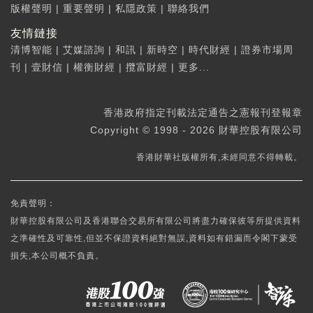
版權聲明
|
重要聲明
|
私隱政策
|
聯絡我們
友情鏈接
清博智能
|
艾媒諮詢
|
和訊
|
新時空
|
時代財經
|
證券市場周
刊
|
壹財信
|
權衡財經
|
攬富財經
|
更多...
香港政府指定刊載法定通告之憲報刊登報章
Copyright © 1998 - 2026 財華控股有限公司
香港財華社版權所有,未經同意不得轉載。
免責聲明：
財華控股有限公司及香港聯合交易所有限公司將盡力確保彼等所提供資料
之準確性及可靠性,但並不保證資料絕對無誤,資料如有錯漏而令閣下蒙受
損失,本公司概不負責。