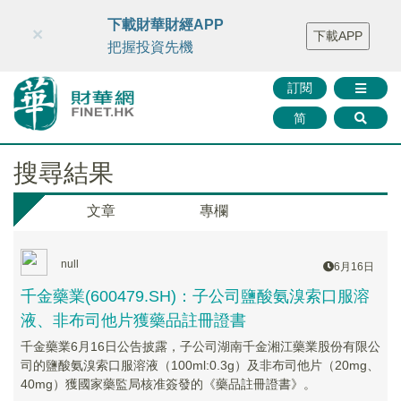
財華智庫網
FINTV
FINMETA
財華證券
媒體矩陣
下載財華財經APP
×
下載APP
智庫沙龍
聯絡我們
把握投資先機
訂閱
简
搜尋結果
文章
專欄
null
6月16日
千金藥業(600479.SH)：子公司鹽酸氨溴索口服溶
液、非布司他片獲藥品註冊證書
千金藥業6月16日公告披露，子公司湖南千金湘江藥業股份有限公
司的鹽酸氨溴索口服溶液（100ml:0.3g）及非布司他片（20mg、
40mg）獲國家藥監局核准簽發的《藥品註冊證書》。