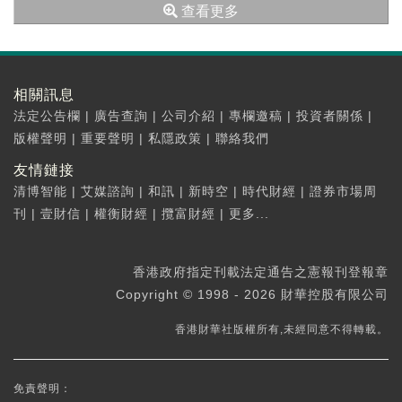
查看更多
相關訊息
法定公告欄
|
廣告查詢
|
公司介紹
|
專欄邀稿
|
投資者關係
|
版權聲明
|
重要聲明
|
私隱政策
|
聯絡我們
友情鏈接
清博智能
|
艾媒諮詢
|
和訊
|
新時空
|
時代財經
|
證券市場周
刊
|
壹財信
|
權衡財經
|
攬富財經
|
更多...
香港政府指定刊載法定通告之憲報刊登報章
Copyright © 1998 - 2026 財華控股有限公司
香港財華社版權所有,未經同意不得轉載。
免責聲明：