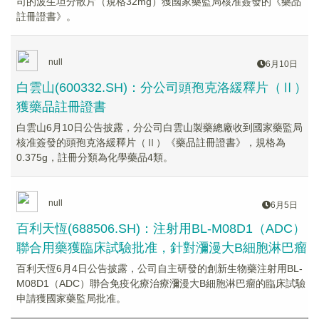
司的波生坦分散片（規格32mg）獲國家藥監局核准簽發的《藥品
註冊證書》。
null
6月10日
白雲山(600332.SH)：分公司頭孢克洛緩釋片（Ⅱ）
獲藥品註冊證書
白雲山6月10日公告披露，分公司白雲山製藥總廠收到國家藥監局
核准簽發的頭孢克洛緩釋片（Ⅱ）《藥品註冊證書》，規格為
0.375g，註冊分類為化學藥品4類。
null
6月5日
百利天恆(688506.SH)：注射用BL-M08D1（ADC）
聯合用藥獲臨床試驗批准，針對瀰漫大B細胞淋巴瘤
百利天恆6月4日公告披露，公司自主研發的創新生物藥注射用BL-
M08D1（ADC）聯合免疫化療治療瀰漫大B細胞淋巴瘤的臨床試驗
申請獲國家藥監局批准。