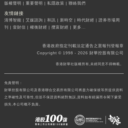
版權聲明
|
重要聲明
|
私隱政策
|
聯絡我們
友情鏈接
清博智能
|
艾媒諮詢
|
和訊
|
新時空
|
時代財經
|
證券市場周
刊
|
壹財信
|
權衡財經
|
攬富財經
|
更多...
香港政府指定刊載法定通告之憲報刊登報章
Copyright © 1998 - 2026 財華控股有限公司
香港財華社版權所有,未經同意不得轉載。
免責聲明：
財華控股有限公司及香港聯合交易所有限公司將盡力確保彼等所提供資料
之準確性及可靠性,但並不保證資料絕對無誤,資料如有錯漏而令閣下蒙受
損失,本公司概不負責。