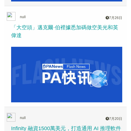
null
7月26日
「大空頭」邁克爾·伯裡據悉加碼做空美光和英
偉達
null
7月20日
Infinity 融資1500萬美元，打造通用 AI 推理軟件