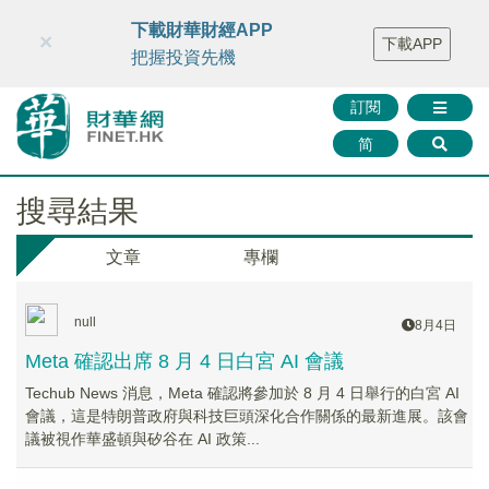
財華智庫網
FINTV
FINMETA
財華證券
媒體矩陣
下載財華財經APP
×
下載APP
智庫沙龍
聯絡我們
把握投資先機
訂閱
简
搜尋結果
文章
專欄
null
8月4日
Meta 確認出席 8 月 4 日白宮 AI 會議
Techub News 消息，Meta 確認將參加於 8 月 4 日舉行的白宮 AI
會議，這是特朗普政府與科技巨頭深化合作關係的最新進展。該會
議被視作華盛頓與矽谷在 AI 政策...