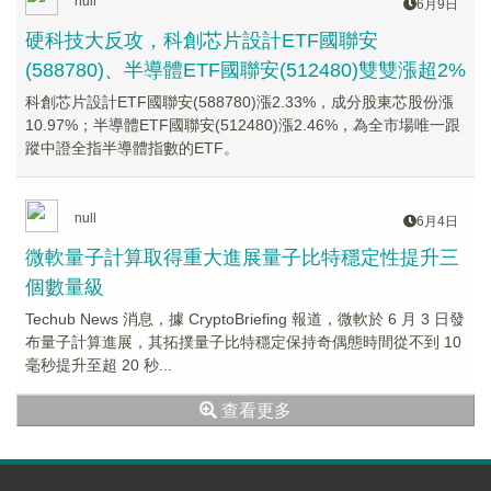
null
6月9日
硬科技大反攻，科創芯片設計ETF國聯安
(588780)、半導體ETF國聯安(512480)雙雙漲超2%
科創芯片設計ETF國聯安(588780)漲2.33%，成分股東芯股份漲
10.97%；半導體ETF國聯安(512480)漲2.46%，為全市場唯一跟
蹤中證全指半導體指數的ETF。
null
6月4日
微軟量子計算取得重大進展量子比特穩定性提升三
個數量級
Techub News 消息，據 CryptoBriefing 報道，微軟於 6 月 3 日發
布量子計算進展，其拓撲量子比特穩定保持奇偶態時間從不到 10
毫秒提升至超 20 秒...
查看更多