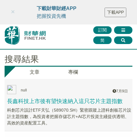
財華智庫網
FINTV
FINMETA
財華證券
媒體矩陣
下載財華財經APP
×
下載APP
智庫沙龍
聯絡我們
把握投資先機
訂閱
简
搜尋結果
文章
專欄
null
7月9日
長鑫科技上市後有望快速納入這只芯片主題指數
科創芯片設計ETF天弘（589070.SH）緊密跟蹤上證科創板芯片設
計主題指數，為投資者把握存儲芯片+AI芯片投資主綫提供透明、
高效的資産配置工具。