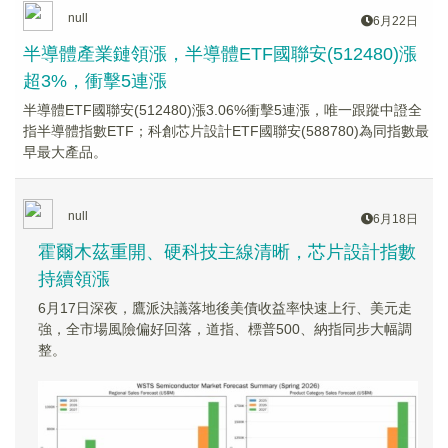
null
6月22日
半導體產業鏈領漲，半導體ETF國聯安(512480)漲
超3%，衝擊5連漲
半導體ETF國聯安(512480)漲3.06%衝擊5連漲，唯一跟蹤中證全
指半導體指數ETF；科創芯片設計ETF國聯安(588780)為同指數最
早最大產品。
null
6月18日
霍爾木茲重開、硬科技主線清晰，芯片設計指數
持續領漲
6月17日深夜，鷹派決議落地後美債收益率快速上行、美元走
強，全市場風險偏好回落，道指、標普500、納指同步大幅調
整。