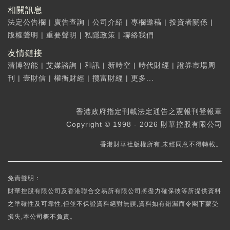
相關訊息
法定公告欄
|
廣告查詢
|
公司介紹
|
專欄邀稿
|
投資者關係
|
版權聲明
|
重要聲明
|
私隱政策
|
聯絡我們
友情鏈接
清博智能
|
艾媒諮詢
|
和訊
|
新時空
|
時代財經
|
證券市場周
刊
|
壹財信
|
權衡財經
|
攬富財經
|
更多...
香港政府指定刊載法定通告之憲報刊登報章
Copyright © 1998 - 2026 財華控股有限公司
香港財華社版權所有,未經同意不得轉載。
免責聲明：
財華控股有限公司及香港聯合交易所有限公司將盡力確保彼等所提供資料
之準確性及可靠性,但並不保證資料絕對無誤,資料如有錯漏而令閣下蒙受
損失,本公司概不負責。