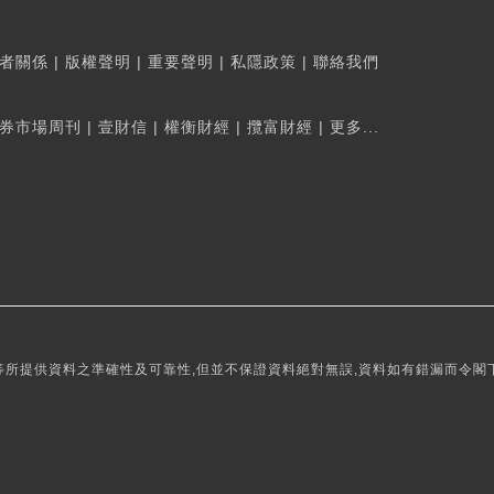
者關係
|
版權聲明
|
重要聲明
|
私隱政策
|
聯絡我們
券市場周刊
|
壹財信
|
權衡財經
|
攬富財經
|
更多...
所提供資料之準確性及可靠性,但並不保證資料絕對無誤,資料如有錯漏而令閣