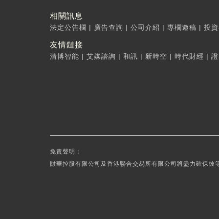
相關訊息
法定公告欄
|
廣告查詢
|
公司介紹
|
專欄邀稿
|
投資
友情鏈接
清博智能
|
艾媒諮詢
|
和訊
|
新時空
|
時代財經
|
證
免責聲明：
財華控股有限公司及香港聯合交易所有限公司將盡力確保彼等