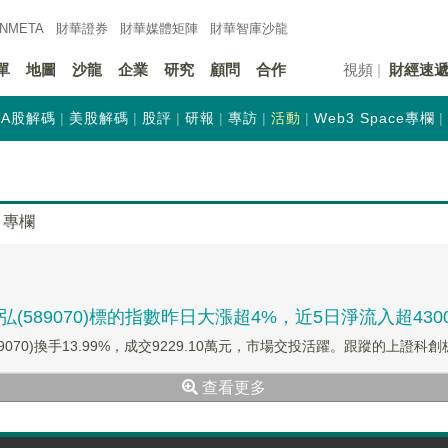
INMETA
財華證券
財華
媒體矩陣
財華
智庫沙龍
單
地圖
沙龍
企業
研究
顧問
合作
視頻
財經速
A股解碼
美股解碼
股評
研報
專訪
活動
Web3 Space專欄
專欄
589070)標的指數昨日大漲超4%，近5日淨流入超430
9070)換手13.99%，成交9229.10萬元，市場交投活躍。跟蹤的上證科創板
查看更多