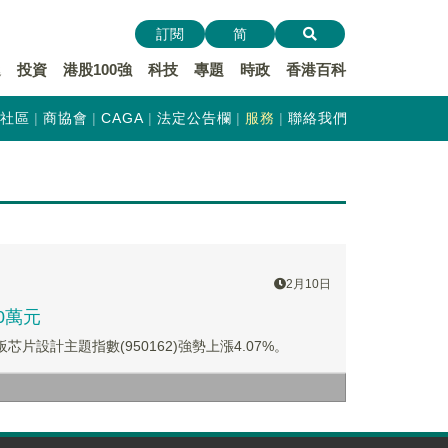
訂閱
简
遞
投資
港股100強
科技
專題
時政
香港百科
社區
商協會
CAGA
法定公告欄
服務
聯絡我們
2月10日
0萬元
芯片設計主題指數(950162)強勢上漲4.07%。