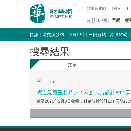
財華智庫網
FINTV
F
港股100強
官網
榜
快訊
港交所發佈
今日IPO
一圖解碼
港股解碼
搜尋結果
文章
null
或迎最嚴重芯片荒！科創芯片設計ETF天弘(
截至2026年2月9日收盤，科創芯片設計ETF天弘(58