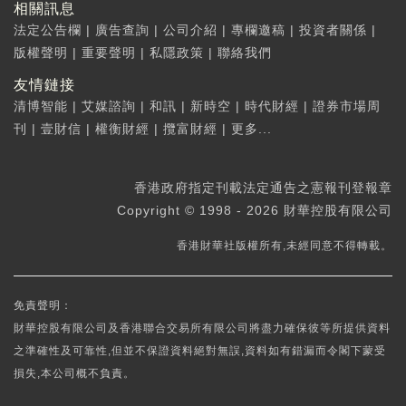
相關訊息
法定公告欄
|
廣告查詢
|
公司介紹
|
專欄邀稿
|
投資者關係
|
版權聲明
|
重要聲明
|
私隱政策
|
聯絡我們
友情鏈接
清博智能
|
艾媒諮詢
|
和訊
|
新時空
|
時代財經
|
證券市場周
刊
|
壹財信
|
權衡財經
|
攬富財經
|
更多...
香港政府指定刊載法定通告之憲報刊登報章
Copyright © 1998 - 2026 財華控股有限公司
香港財華社版權所有,未經同意不得轉載。
免責聲明：
財華控股有限公司及香港聯合交易所有限公司將盡力確保彼等所提供資料
之準確性及可靠性,但並不保證資料絕對無誤,資料如有錯漏而令閣下蒙受
損失,本公司概不負責。