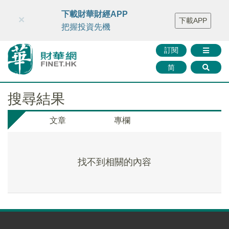
財華智庫網
FINTV
FINMETA
財華證券
媒體矩陣
下載財華財經APP
×
下載APP
智庫沙龍
聯絡我們
把握投資先機
訂閱
简
搜尋結果
文章
專欄
找不到相關的內容