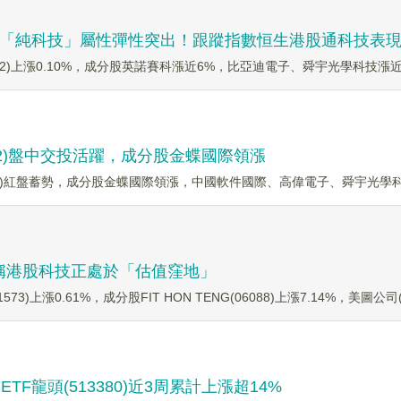
勢上揚，「純科技」屬性彈性突出！跟蹤指數恒生港股通科技表
(159262)上漲0.10%，成分股英諾賽科漲近6%，比亞迪電子、舜宇光學科
262)盤中交投活躍，成分股金蝶國際領漲
159262)紅盤蓄勢，成分股金蝶國際領漲，中國軟件國際、高偉電子、舜宇光
機構稱港股科技正處於「估值窪地」
3)上漲0.61%，成分股FIT HON TENG(06088)上漲7.14%，美圖公司(01
龍頭(513380)近3周累計上漲超14%