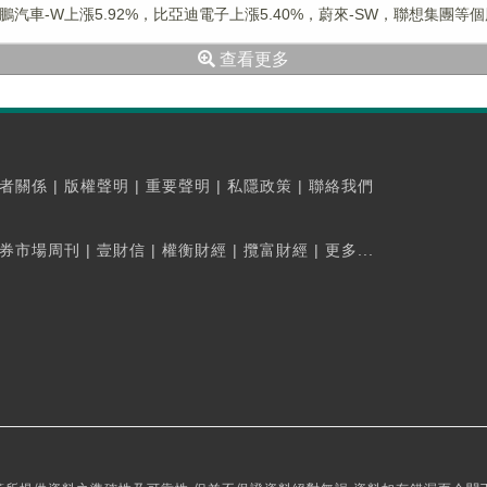
小鵬汽車-W上漲5.92%，比亞迪電子上漲5.40%，蔚來-SW，聯想集團等個股
查看更多
者關係
|
版權聲明
|
重要聲明
|
私隱政策
|
聯絡我們
券市場周刊
|
壹財信
|
權衡財經
|
攬富財經
|
更多...