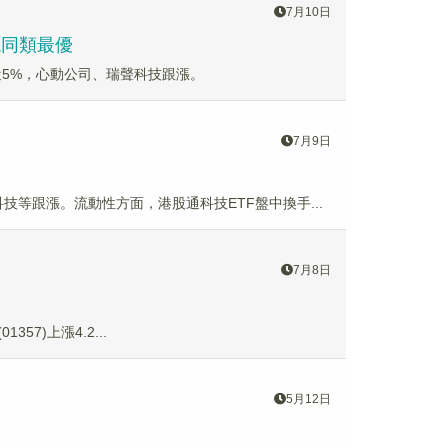
7月10日
現同類最優
技漲近5%，心動公司、瑞聲科技跟漲。
7月9日
學科技等跟漲。流動性方面，港股通科技ETF盤中換手...
7月8日
357)上漲4.2...
5月12日