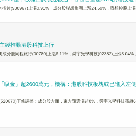
綜合指數(930967)上漲0.91%，成分股聯想集團上漲24.59%，聯想控
，AI主綫推動港股科技上行
)成分股同程旅行(00780)上漲6.11%，舜宇光學科技(02382)上漲5.04%，
市首日「吸金」超2600萬元，機構：港股科技板塊或已進入左
F嘉實(520670)下修調整；成分股方面，東方甄選漲超8%，舜宇光學科技漲超