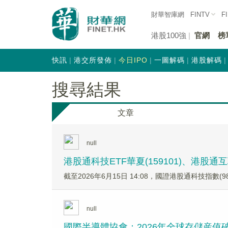
財華智庫網
FINTV
F
港股100強
官網
榜
快訊
港交所發佈
今日IPO
一圖解碼
港股解碼
搜尋結果
文章
null
港股通科技ETF華夏(159101)、港股通
截至2026年6月15日 14:08，國證港股通科技指數(
null
國際半導體協會：2026年全球存儲産值破5