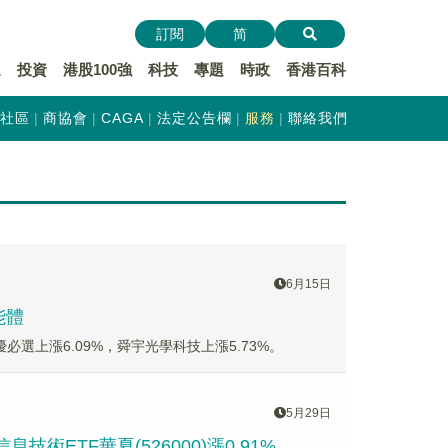
訂閱
简
遞
投資
港股100強
科技
專題
時政
香港百科
社區
商協會
CAGA
法定公告欄
服務
聯絡我們
6月15日
能體
，優必選上漲6.09%，舜宇光學科技上漲5.73%。
5月29日
ETF華夏(526000)漲0.91%