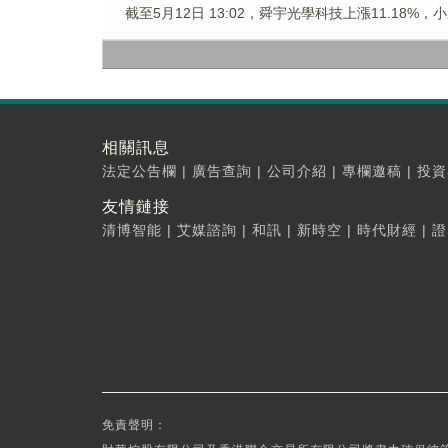
截至5月12日 13:02，舜宇光學科技上漲11.18%，
相關訊息
法定公告欄
|
廣告查詢
|
公司介紹
|
專欄邀稿
|
投資
友情鏈接
清博智能
|
艾媒諮詢
|
和訊
|
新時空
|
時代財經
|
證
免責聲明：