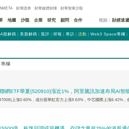
INMETA
財華證券
財華
媒體矩陣
財華
智庫沙龍
單
地圖
沙龍
企業
研究
顧問
合作
視頻
財經速
A股解碼
美股解碼
股評
研報
專訪
活動
Web3 Space專欄
專欄
互聯網ETF華夏(520910)漲近1%，阿里騰訊加速布局AI智
987008)上漲0.60%，成分股華虹宏力上漲9.63%，中芯國際上漲6.42%
500億，板塊回調或迎機遇，存儲含量超25%的港股通信息技術