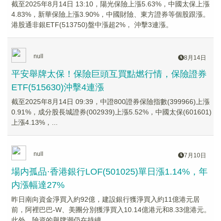
截至2025年8月14日 13:10，陽光保險上漲5.63%，中國太保上漲
4.83%，新華保險上漲3.90%，中國財險、東方證券等個股跟漲。
港股通非銀ETF(513750)盤中漲超2%， 沖擊3連漲。
null
8月14日
平安舉牌太保！保險巨頭互買點燃行情，保險證券
ETF(515630)沖擊4連漲
截至2025年8月14日 09:39，中證800證券保險指數(399966)上漲
0.91%，成分股長城證券(002939)上漲5.52%，中國太保(601601)
上漲4.13%，...
null
7月10日
場内孤品·香港銀行LOF(501025)單日漲1.14%，年
内漲幅達27%
昨日南向資金淨買入約92億，建設銀行獲淨買入約11億港元居
前，阿裡巴巴-W、美團分別獲淨買入10.14億港元和8.33億港元。
此外，險資的舉牌潮仍在持續。