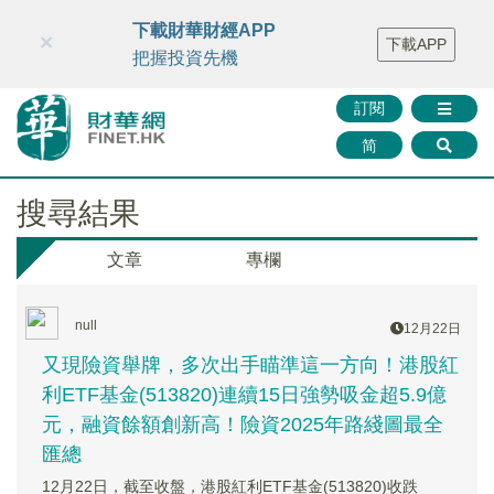
財華智庫網
FINTV
FINMETA
財華證券
媒體矩陣
下載財華財經APP
×
下載APP
智庫沙龍
聯絡我們
把握投資先機
訂閱
简
搜尋結果
文章
專欄
null
12月22日
又現險資舉牌，多次出手瞄準這一方向！港股紅
利ETF基金(513820)連續15日強勢吸金超5.9億
元，融資餘額創新高！險資2025年路綫圖最全
匯總
12月22日，截至收盤，港股紅利ETF基金(513820)收跌