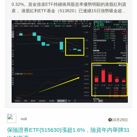
0.32%。資金借道ETF持續佈局股息率優勢明顯的港股紅利資
産， 港股紅利ETF基金（513820）已連續15日強勢吸金超
5.9億元。
null
10月29日
保險證券ETF(515630)漲超1.6%，險資年内舉牌31