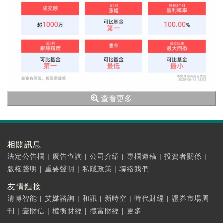
查看更多
相關訊息
法定公告欄
|
廣告查詢
|
公司介紹
|
專欄邀稿
|
投資者關係
|
版權聲明
|
重要聲明
|
私隱政策
|
聯絡我們
友情鏈接
清博智能
|
艾媒諮詢
|
和訊
|
新時空
|
時代財經
|
證券市場周
刊
|
壹財信
|
權衡財經
|
攬富財經
|
更多...