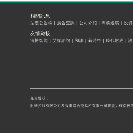
相關訊息
法定公告欄
|
廣告查詢
|
公司介紹
|
專欄邀稿
|
投資
友情鏈接
清博智能
|
艾媒諮詢
|
和訊
|
新時空
|
時代財經
|
證
免責聲明：
財華控股有限公司及香港聯合交易所有限公司將盡力確保彼等