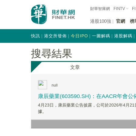
財華智庫網
FINTV
F
港股100強
官網
榜
快訊
港交所發佈
今日IPO
一圖解碼
港股解碼
搜尋結果
文章
null
康辰藥業(603590.SH)：在AACR年會
4月23日，康辰藥業公告披露，公司於2026年4月2
據。