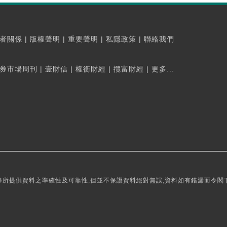
者關係
|
版權聲明
|
重要聲明
|
私隱政策
|
聯絡我們
券市場周刊
|
壹財信
|
權衡財經
|
攬富財經
|
更多...
所提供資料之準確性及可靠性,但並不保證資料絕對無誤,資料如有錯漏而令閣