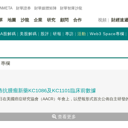
INMETA
財華證券
財華
媒體矩陣
財華
智庫沙龍
單
地圖
沙龍
企業
研究
顧問
合作
視頻
財經速
A股解碼
美股解碼
股評
研報
專訪
活動
Web3 Space專欄
專欄
公佈抗腫瘤新藥KC1086及KC1101臨床前數據
1日在美國癌症研究協會（AACR）年會上，以壁報形式首次公佈自主研發的創
查看更多