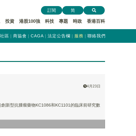
訂閱
简
遞
投資
港股100強
科技
專題
時政
香港百科
社區
商協會
CAGA
法定公告欄
服務
聯絡我們
4月23日
新型抗腫瘤藥物KC1086和KC1101的臨床前研究數