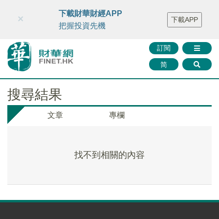
財華智庫網
FINTV
FINMETA
財華證券
媒體矩陣
下載財華財經APP
×
下載APP
智庫沙龍
聯絡我們
把握投資先機
訂閱
简
搜尋結果
文章
專欄
找不到相關的內容