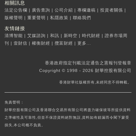
相關訊息
法定公告欄
|
廣告查詢
|
公司介紹
|
專欄邀稿
|
投資者關係
|
版權聲明
|
重要聲明
|
私隱政策
|
聯絡我們
友情鏈接
清博智能
|
艾媒諮詢
|
和訊
|
新時空
|
時代財經
|
證券市場周
刊
|
壹財信
|
權衡財經
|
攬富財經
|
更多...
香港政府指定刊載法定通告之憲報刊登報章
Copyright © 1998 - 2026 財華控股有限公司
香港財華社版權所有,未經同意不得轉載。
免責聲明：
財華控股有限公司及香港聯合交易所有限公司將盡力確保彼等所提供資料
之準確性及可靠性,但並不保證資料絕對無誤,資料如有錯漏而令閣下蒙受
損失,本公司概不負責。