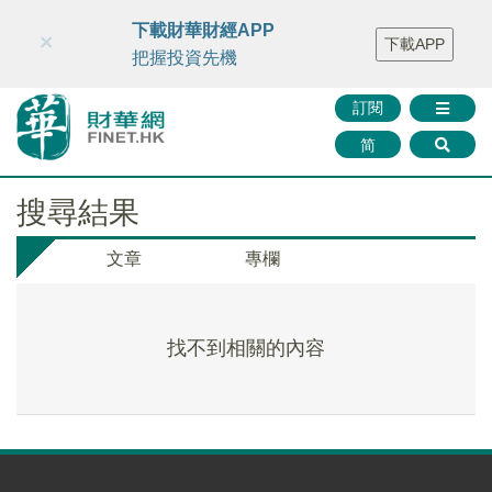
財華智庫網
FINTV
FINMETA
財華證券
媒體矩陣
下載財華財經APP
×
下載APP
智庫沙龍
聯絡我們
把握投資先機
訂閱
简
搜尋結果
文章
專欄
找不到相關的內容