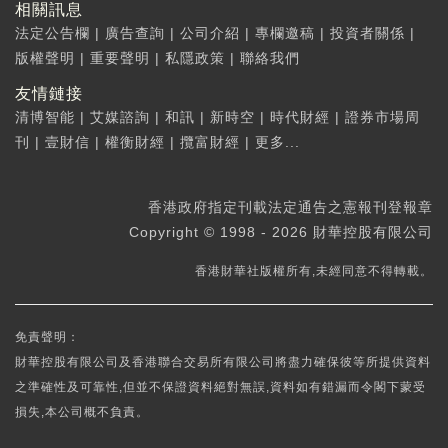
相關訊息
法定公告欄
|
廣告查詢
|
公司介紹
|
專欄邀稿
|
投資者關係
|
版權聲明
|
重要聲明
|
私隱政策
|
聯絡我們
友情鏈接
清博智能
|
艾媒諮詢
|
和訊
|
新時空
|
時代財經
|
證券市場周
刊
|
壹財信
|
權衡財經
|
攬富財經
|
更多...
香港政府指定刊載法定通告之憲報刊登報章
Copyright © 1998 - 2026 財華控股有限公司
香港財華社版權所有,未經同意不得轉載。
免責聲明：
財華控股有限公司及香港聯合交易所有限公司將盡力確保彼等所提供資料
之準確性及可靠性,但並不保證資料絕對無誤,資料如有錯漏而令閣下蒙受
損失,本公司概不負責。