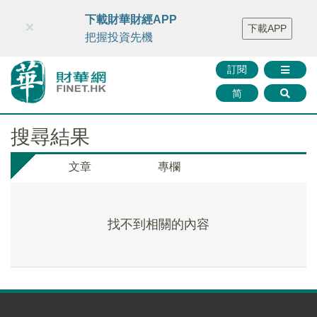
財華智庫網
FINTV
FINMETA
財華證券
媒體矩陣
下載財華財經APP
×
下載APP
智庫沙龍
聯絡我們
把握投資先機
訂閱
简
搜尋結果
文章
專欄
找不到相關的內容