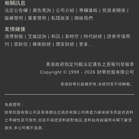
相關訊息
法定公告欄
|
廣告查詢
|
公司介紹
|
專欄邀稿
|
投資者關係
|
版權聲明
|
重要聲明
|
私隱政策
|
聯絡我們
友情鏈接
清博智能
|
艾媒諮詢
|
和訊
|
新時空
|
時代財經
|
證券市場周
刊
|
壹財信
|
權衡財經
|
攬富財經
|
更多...
香港政府指定刊載法定通告之憲報刊登報章
Copyright © 1998 - 2026 財華控股有限公司
香港財華社版權所有,未經同意不得轉載。
免責聲明：
財華控股有限公司及香港聯合交易所有限公司將盡力確保彼等所提供資料
之準確性及可靠性,但並不保證資料絕對無誤,資料如有錯漏而令閣下蒙受
損失,本公司概不負責。