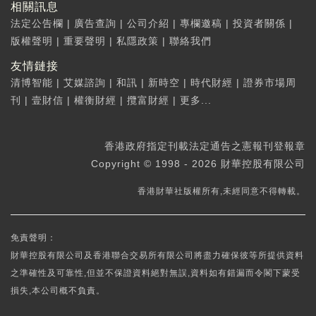
相關訊息
法定公告欄
|
廣告查詢
|
公司介紹
|
專欄邀稿
|
投資者關係
|
版權聲明
|
重要聲明
|
私隱政策
|
聯絡我們
友情鏈接
清博智能
|
艾媒諮詢
|
和訊
|
新時空
|
時代財經
|
證券市場周
刊
|
壹財信
|
權衡財經
|
攬富財經
|
更多...
香港政府指定刊載法定通告之憲報刊登報章
Copyright © 1998 - 2026 財華控股有限公司
香港財華社版權所有,未經同意不得轉載。
免責聲明：
財華控股有限公司及香港聯合交易所有限公司將盡力確保彼等所提供資料
之準確性及可靠性,但並不保證資料絕對無誤,資料如有錯漏而令閣下蒙受
損失,本公司概不負責。