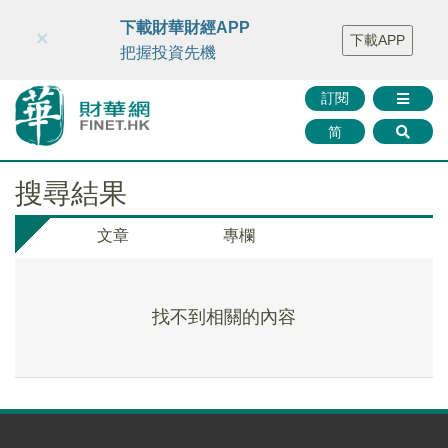
財華智庫網
FINTV
FINMETA
財華證券
媒體矩陣
下載財華財經APP
×
下載APP
智庫沙龍
聯絡我們
把握投資先機
訂閱
简
搜尋結果
文章
專欄
找不到相關的內容