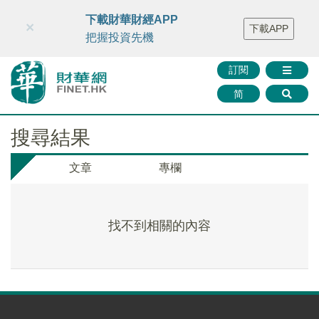
財華智庫網
FINTV
FINMETA
財華證券
媒體矩陣
下載財華財經APP
×
下載APP
智庫沙龍
聯絡我們
把握投資先機
訂閱
简
搜尋結果
文章
專欄
找不到相關的內容