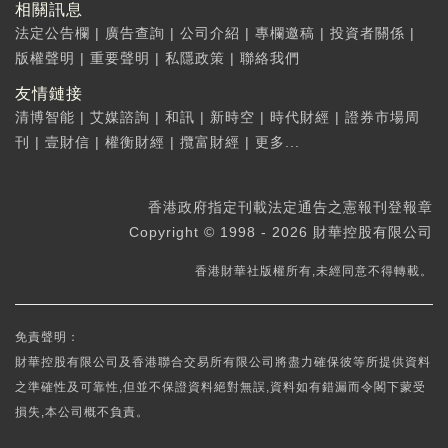
相關訊息
法定公告欄
|
廣告查詢
|
公司介紹
|
專欄邀稿
|
投資者關係
|
版權聲明
|
重要聲明
|
私隱政策
|
聯絡我們
友情鏈接
清博智能
|
艾媒諮詢
|
和訊
|
新時空
|
時代財經
|
證券市場周
刊
|
壹財信
|
權衡財經
|
攬富財經
|
更多...
香港政府指定刊載法定通告之憲報刊登報章
Copyright © 1998 - 2026 財華控股有限公司
香港財華社版權所有,未經同意不得轉載。
免責聲明：
財華控股有限公司及香港聯合交易所有限公司將盡力確保彼等所提供資料
之準確性及可靠性,但並不保證資料絕對無誤,資料如有錯漏而令閣下蒙受
損失,本公司概不負責。